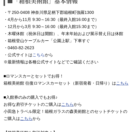
■「箱根美術館」基本情報
・〒250-0408 神奈川県足柄下郡箱根町強羅1300
・4月から11月 9:30～16:30（最終入館16:00まで）
・12月から3月 9:30～16:00（最終入館15:30まで）
・木曜休館（祝休日は開館）、年末年始および展示替え日は休館
・箱根登山ケーブルカー「公園上駅」下車すぐ
・0460-82-2623
・公式サイトは
こちら
から
※最新情報は各種公式サイトなどでご確認ください
■ロマンスカーとセットでお得！
箱根美術館 往復ロマンスカーセット（新宿発着・日帰り）は
こちら
■入館券のみの購入でもお得♪
お得な
割引
チケットのご購入は
こちら
から
小田急トラベル限定！箱根ガラスの森美術館とのセットチケットの
ご購入は
こちら
から