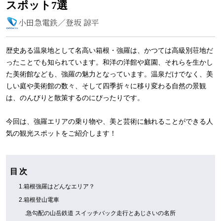
スポット7選
小田急電鉄／登坂 諒平
歴史ある温泉地として名高い箱根・強羅は、かつては高級別荘地だ
ったことでも知られています。和洋の洋館や庭園、それらを生かし
た美術館なども、強羅の魅力となっています。温泉だけでなく、美
しい庭や美術館の数々、そして四季折々に移り変わる自然の景観
は、のんびりと散策するのにぴったりです。
今回は、強羅エリアの乗り物や、美と芸術に触れることができる人
気の観光スポットをご紹介します！
目 次
1.箱根強羅はどんなエリア？
2.箱根登山電車
.急勾配の山岳鉄道 スイッチバック走行とあじさいの名所