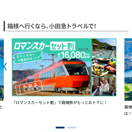
箱根へ行くなら、小田急トラベルで！
「ロマンスカーセット割」で箱根旅がもっとおトクに！
と
箱根
は！