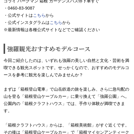
コライ バーグマン 箱根 ガーデンズバス停下車すぐ
・0460-83-9087
・公式サイトは
こちら
から
・公式インスタグラムは
こちら
から
※最新情報は各種公式サイトなどでご確認ください
強羅観光おすすめモデルコース
今回ご紹介したのは、いずれも強羅の美しい自然と文化・芸術を満
喫できる観光スポットです。せっかくなので、おすすめのモデルコ
ースを参考に観光を楽しんでみませんか？
まずは「箱根登山電車」で山岳鉄道の旅を楽しみ、さらに急勾配の
山を登る「箱根登山ケーブルカー」に乗り換えて「強羅公園」へ。
公園内の「箱根クラフトハウス」では、手作り体験が満喫できま
す。
「箱根クラフトハウス」からは、「箱根美術館」がすぐ近くです。
その後は「箱根登山ケーブルカー」で「箱根マイセンアンティーク