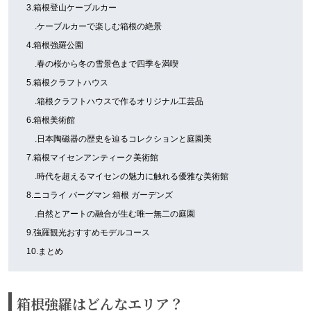
3.箱根登山ケーブルカー
.ケーブルカーで楽しむ箱根の絶景
4.箱根強羅公園
.春の桜から冬の雪景色まで四季を満喫
5.箱根クラフトハウス
.箱根クラフトハウスで作るオリジナル工芸品
6.箱根美術館
.日本陶磁器の歴史を辿るコレクションと庭園美
7.箱根マイセンアンティーク美術館
.時代を超えるマイセンの魅力に触れる優雅な美術館
8.ニコライ バーグマン 箱根 ガーデンズ
.自然とアートの融合が生む唯一無二の庭園
9.強羅観光おすすめモデルコース
10.まとめ
箱根強羅はどんなエリア？