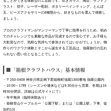
ることができる体験型の工芸館です。吹きガラス、陶芸、サンドブ
ラスト、切子、レーザー彫刻、ポタリーペインティング、とんぼ
玉、ビーズアクセサリーの8種類から、好きなものを選んで体験し
ましょう。
プロのクラフトマンがマンツーマンで丁寧に指導を行うため、初め
てのチャレンジでも素敵な作品が完成するので安心です。お子様も
大歓迎なので、気軽な気持ちで参加されてはいかがでしょうか。物
作りのワクワク体験とそこから誕生する工芸品は、強羅旅行の忘れ
られない思い出となることでしょう。
■「箱根クラフトハウス」基本情報
・〒250-0408 神奈川県足柄下郡箱根町強羅1300番地 強羅公園内
・10:00～17時（シーズンや連休などは9:30分から営業、冬期は16
時30分閉店。詳細は公式サイトにて）
・年中無休（臨時休館あり）
・箱根登山ケーブルカー「公園下駅」または「公園上駅」下車、徒
歩約1分