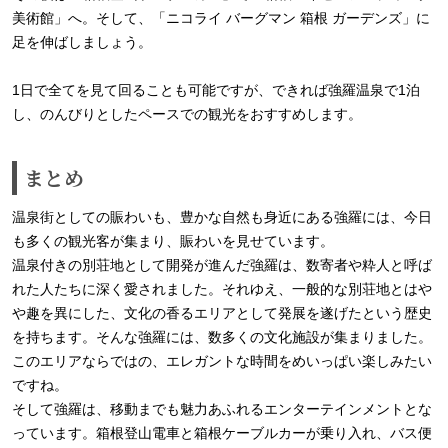
美術館」へ。そして、「ニコライ バーグマン 箱根 ガーデンズ」に
足を伸ばしましょう。
1日で全てを見て回ることも可能ですが、できれば強羅温泉で1泊
し、のんびりとしたペースでの観光をおすすめします。
まとめ
温泉街としての賑わいも、豊かな自然も身近にある強羅には、今日
も多くの観光客が集まり、賑わいを見せています。
温泉付きの別荘地として開発が進んだ強羅は、数寄者や粋人と呼ば
れた人たちに深く愛されました。それゆえ、一般的な別荘地とはや
や趣を異にした、文化の香るエリアとして発展を遂げたという歴史
を持ちます。そんな強羅には、数多くの文化施設が集まりました。
このエリアならではの、エレガントな時間をめいっぱい楽しみたい
ですね。
そして強羅は、移動までも魅力あふれるエンターテインメントとな
っています。箱根登山電車と箱根ケーブルカーが乗り入れ、バス便