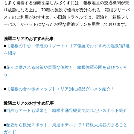
も多く発着する強羅を楽しみ尽くすには、箱根地区の交通機関が乗
り放題になる上に、70程の施設で優待が受けられる「箱根フリーパ
ス」のご利用がおすすめ。小田急トラベルでは、宿泊と「箱根フリ
ーパス」がセットになったお得な宿泊プランを用意しております。
強羅エリアのおすすめ記事
■
【箱根の中心、伝統のリゾートエリア強羅でおすすめの温泉宿7選
を紹介
■
花々に癒される散策や貴重な体験も！箱根強羅公園を遊びつくそ
う
■
【箱根の食べ歩きマップ】エリア別に絶品グルメを紹介！
近隣エリアのおすすめ記事
■
自然もアートも温泉も！箱根小涌谷観光で訪れたいスポット紹介
■
歴史から観光スポット、周辺ホテルまで！箱根大涌谷のまるごと
ガイド