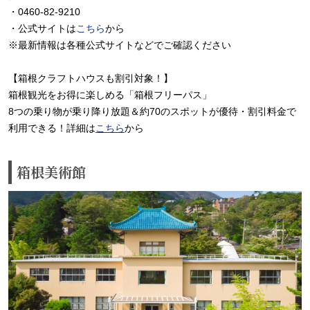
・0460-82-9210
・公式サイトは
こちら
から
※最新情報は各種公式サイトなどでご確認ください
【箱根クラフトハウスも割引対象！】
箱根観光をお得に楽しめる「箱根フリーパス」
8つの乗り物が乗り降り放題＆約70のスポットが優待・割引料金で
利用できる！詳細は
こちら
から
箱根美術館