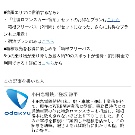
■強羅エリアに宿泊するなら♪
・「往復ロマンスカー+宿泊」セットのお得なプランは
こちら
箱根フリーパス（2日間）がセットになった、さらにお得なプラ
ンもご用意！
・宿泊プランのみは
こちら
■箱根観光をお得に楽しめる「箱根フリーパス」
8つの乗り物が乗り降り放題＆約70のスポットが優待・割引料金で
利用できる！詳細は
こちら
から
この記事を書いた人
小田急電鉄／登坂 諒平
小田急電鉄勤続11年。駅・車掌・運転士業務を経
て、現在はWEB関連業務に従事。乗務員時代には
通勤車両の他に特急ロマンスカーも担当し、箱根
湯本に数えきれないほど上り下りしました。多く
のお客様を箱根にご案内した経験を活かし、この
記事を執筆。暇さえあれば旅行に出かける程、旅
行が好き。