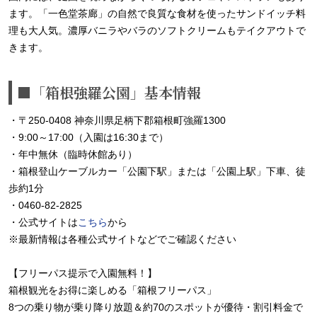
ます。「一色堂茶廊」の自然で良質な食材を使ったサンドイッチ料
理も大人気。濃厚バニラやバラのソフトクリームもテイクアウトで
きます。
■「箱根強羅公園」基本情報
・〒250-0408 神奈川県足柄下郡箱根町強羅1300
・9:00～17:00（入園は16:30まで）
・年中無休（臨時休館あり）
・箱根登山ケーブルカー「公園下駅」または「公園上駅」下車、徒
歩約1分
・0460-82-2825
・公式サイトは
こちら
から
※最新情報は各種公式サイトなどでご確認ください
【フリーパス提示で入園無料！】
箱根観光をお得に楽しめる「箱根フリーパス」
8つの乗り物が乗り降り放題＆約70のスポットが優待・割引料金で