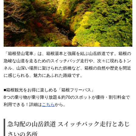
「箱根登山電車」は、箱根湯本と強羅を結ぶ山岳鉄道です。箱根の
急峻な山道を走るためのスイッチバッグ走行や、次々に現れるトン
ネル、山深い場所に架けられた鉄橋など、箱根の自然や歴史を間近
に感じられる、魅力にあふれた路線です。
■箱根観光をお得に楽しめる「箱根フリーパス」
8つの乗り物が乗り降り放題＆約70のスポットが優待・割引料金で
利用できる！詳細は
こちら
から。
急勾配の山岳鉄道 スイッチバック走行とあじ
さいの名所