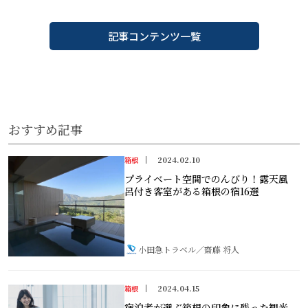
記事コンテンツ一覧
おすすめ記事
2024.02.10
箱根
プライベート空間でのんびり！露天風
呂付き客室がある箱根の宿16選
小田急トラベル／齋藤 将人
2024.04.15
箱根
宿泊者が選ぶ箱根の印象に残った観光