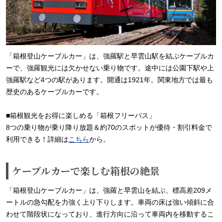
「箱根登山ケーブルカー」は、強羅駅と早雲山駅を結ぶケーブルカ
ーで、強羅観光には欠かせない乗り物です。途中には公園下駅や上
強羅駅など4つの駅があります。開通は1921年。関東地方では最も
歴史のあるケーブルカーです。
■箱根観光をお得に楽しめる「箱根フリーパス」
8つの乗り物が乗り降り放題＆約70のスポットが優待・割引料金で
利用できる！詳細は
こちら
から。
ケーブルカーで楽しむ箱根の絶景
「箱根登山ケーブルカー」は、強羅と早雲山を結ぶ、標高差209メ
ートルの急勾配を力強く上り下りします。車両の床は強い傾斜に合
わせて階段状になっており、進行方向に沿って車両内を移動するこ