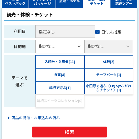
旅館・ホテル
ベストパック
鉄道ツアー
パッケージ
チケット
観光・体験・チケット
利用日
日付未指定
目的地
入館券・入場券
[
11
]
体験
[
2
]
食事
[
8
]
テーマパーク
[
1
]
小田原で遊ぶ（Enjoy!おだわ
箱根で遊ぶ
[
1
]
らチケット）
[
1
]
箱根スイーツコレクション
[
0
]
＞商品の特徴・お申込みの流れ
検索