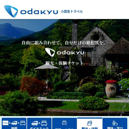
小田急トラベル
自由に組み合わせて、自分だけの箱根旅を。
観光・体験チケット
箱根
趣味・学び
ダイナミック
観光・体験