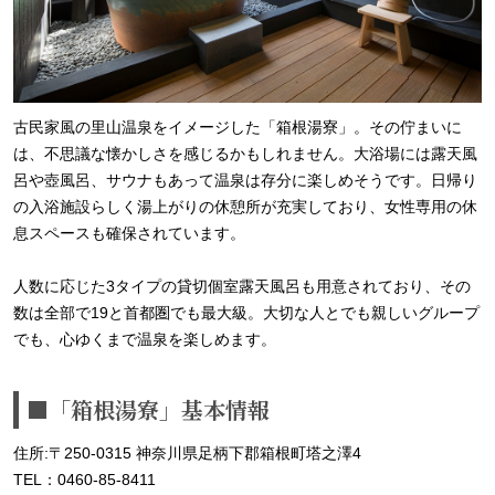
古民家風の里山温泉をイメージした「箱根湯寮」。その佇まいに
は、不思議な懐かしさを感じるかもしれません。大浴場には露天風
呂や壺風呂、サウナもあって温泉は存分に楽しめそうです。日帰り
の入浴施設らしく湯上がりの休憩所が充実しており、女性専用の休
息スペースも確保されています。
人数に応じた3タイプの貸切個室露天風呂も用意されており、その
数は全部で19と首都圏でも最大級。大切な人とでも親しいグループ
でも、心ゆくまで温泉を楽しめます。
■「箱根湯寮」基本情報
住所:〒250-0315 神奈川県足柄下郡箱根町塔之澤4
TEL：0460-85-8411