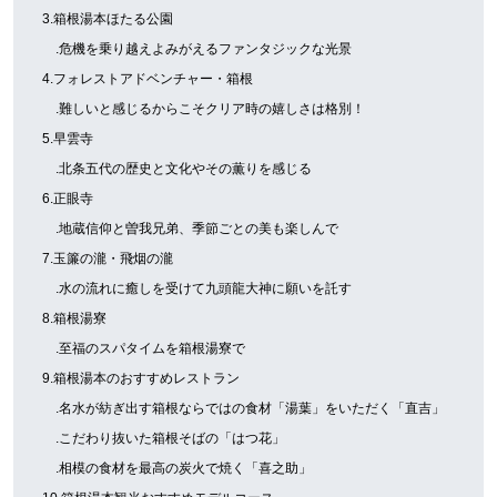
3.箱根湯本ほたる公園
.危機を乗り越えよみがえるファンタジックな光景
4.フォレストアドベンチャー・箱根
.難しいと感じるからこそクリア時の嬉しさは格別！
5.早雲寺
.北条五代の歴史と文化やその薫りを感じる
6.正眼寺
.地蔵信仰と曽我兄弟、季節ごとの美も楽しんで
7.玉簾の瀧・飛烟の瀧
.水の流れに癒しを受けて九頭龍大神に願いを託す
8.箱根湯寮
.至福のスパタイムを箱根湯寮で
9.箱根湯本のおすすめレストラン
.名水が紡ぎ出す箱根ならではの食材「湯葉」をいただく「直吉」
.こだわり抜いた箱根そばの「はつ花」
.相模の食材を最高の炭火で焼く「喜之助」