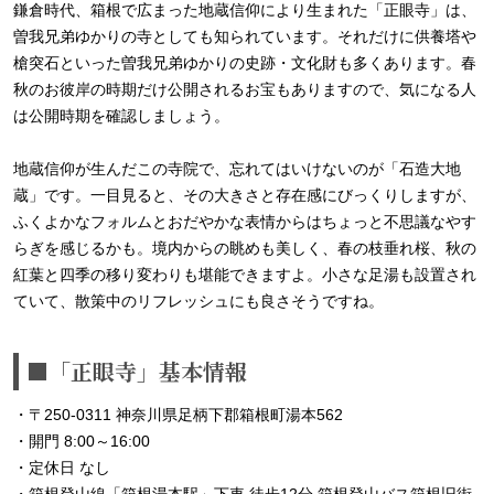
鎌倉時代、箱根で広まった地蔵信仰により生まれた「正眼寺」は、
曽我兄弟ゆかりの寺としても知られています。それだけに供養塔や
槍突石といった曽我兄弟ゆかりの史跡・文化財も多くあります。春
秋のお彼岸の時期だけ公開されるお宝もありますので、気になる人
は公開時期を確認しましょう。
地蔵信仰が生んだこの寺院で、忘れてはいけないのが「石造大地
蔵」です。一目見ると、その大きさと存在感にびっくりしますが、
ふくよかなフォルムとおだやかな表情からはちょっと不思議なやす
らぎを感じるかも。境内からの眺めも美しく、春の枝垂れ桜、秋の
紅葉と四季の移り変わりも堪能できますよ。小さな足湯も設置され
ていて、散策中のリフレッシュにも良さそうですね。
■「正眼寺」基本情報
・〒250-0311 神奈川県足柄下郡箱根町湯本562
・開門 8:00～16:00
・定休日 なし
・箱根登山線「箱根湯本駅」下車 徒歩12分 箱根登山バス箱根旧街