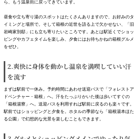
ら、もう温泉街に戻ってきています。
昼食や立ち寄り湯のスポットはたくさんありますので、お好みのタ
イミングと場所で。そして箱根の近世を語る上で欠かせない、「旧
岩崎家別邸」にも立ち寄りたいところです。あとは駅近くでショッ
ピングやカフェタイムを楽しみ、夕食にはお待ちかねの箱根グルメ
をぜひ。
2.爽快に身体を動かし温泉を満喫していい汗
を流す
まずは駅前で一休み。予約時間にあわせ送迎バスで「フォレストア
ドベンチャー・箱根」へ。汗をたっぷりかいた後は歩いてすぐの
「箱根湯寮」へ。送迎バスを利用すれば駅前に戻るのも楽々です。
駅前ではショッピングと夕食を。ホタルの季節なら「箱根湯本ほた
る公園」で幻想的な光景を楽しむこともできます。
3.グルメとショッピングメインでゆったり気