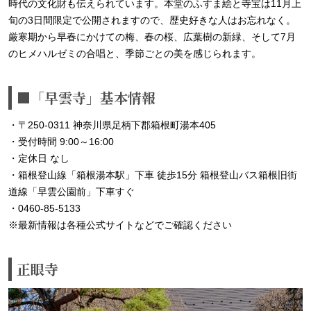
時代の文化財も伝えられています。本堂のふすま絵と寺宝は11月上
旬の3日間限定で公開されますので、歴史好きな人はお忘れなく。
厳寒期から早春にかけての梅、春の桜、広葉樹の新緑、そして7月
のヒメハルゼミの合唱と、季節ごとの美を感じられます。
■「早雲寺」基本情報
・〒250-0311 神奈川県足柄下郡箱根町湯本405
・受付時間 9:00～16:00
・定休日 なし
・箱根登山線「箱根湯本駅」下車 徒歩15分 箱根登山バス箱根旧街
道線「早雲公園前」下車すぐ
・0460-85-5133
※最新情報は各種公式サイトなどでご確認ください
正眼寺