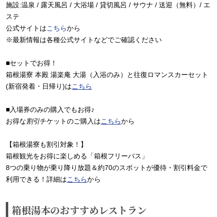
施設:温泉 / 露天風呂 / 大浴場 / 貸切風呂 / サウナ / 送迎（無料）/ エ
ステ
公式サイトは
こちら
から
※最新情報は各種公式サイトなどでご確認ください
■セットでお得！
箱根湯寮 本殿 湯楽庵 大湯（入浴のみ）と往復ロマンスカーセット
(新宿発着・日帰り)は
こちら
■入場券のみの購入でもお得♪
お得な
割引
チケットのご購入は
こちら
から
【箱根湯寮も割引対象！】
箱根観光をお得に楽しめる「箱根フリーパス」
8つの乗り物が乗り降り放題＆約70のスポットが優待・割引料金で
利用できる！詳細は
こちら
から
箱根湯本のおすすめレストラン