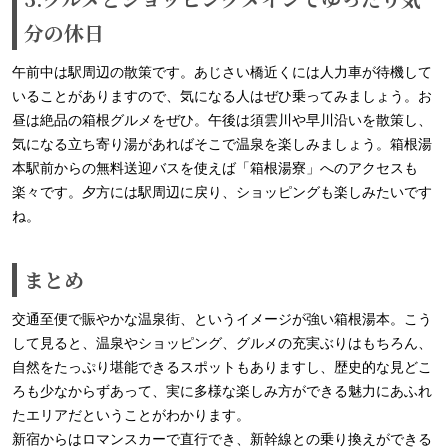
分の休日
午前中は駅周辺の散策です。あじさい橋近くには人力車が待機して
いることがありますので、気になる人はぜひ乗ってみましょう。お
昼は絶品の箱根グルメをぜひ。午後は須雲川や早川沿いを散策し、
気になる立ち寄り湯があればそこで温泉を楽しみましょう。箱根湯
本駅前からの無料送迎バスを使えば「箱根湯寮」へのアクセスも
楽々です。夕方には駅周辺に戻り、ショッピングも楽しみたいです
ね。
まとめ
交通至便で賑やかな温泉街、というイメージが強い箱根湯本。こう
して見ると、温泉やショッピング、グルメの充実ぶりはもちろん、
自然をたっぷり堪能できるスポットもありますし、歴史的な見どこ
ろも少なからずあって、実に多様な楽しみ方ができる魅力にあふれ
たエリアだということがわかります。
新宿からはロマンスカーで直行でき、新幹線との乗り換えができる