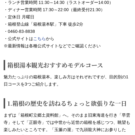
・ランチ営業時間 11:30～14:30（ラストオーダー14:00）
・ディナー営業時間 17:30～22:00（最終受付21:30）
・定休日 月曜日
・箱根登山線「箱根湯本駅」下車 徒歩2分
・0460-83-8838
・公式サイトは
こちら
から
※最新情報は各種公式サイトなどでご確認ください
箱根湯本観光おすすめモデルコース
魅力たっぷりの箱根湯本。楽しみ方はそれぞれですが、目的別の1
日コースを3つご紹介します。
1.箱根の歴史を訪ねるちょっと欲張りな一日
まずは「箱根町立郷土資料館」へ。そのまま旧東海道を行き「早雲
寺」そして「正眼寺」では中世から近世の箱根を感じつつ、眺望も
楽しみたいところです。「玉簾の瀧」で九頭龍大神にお参りした