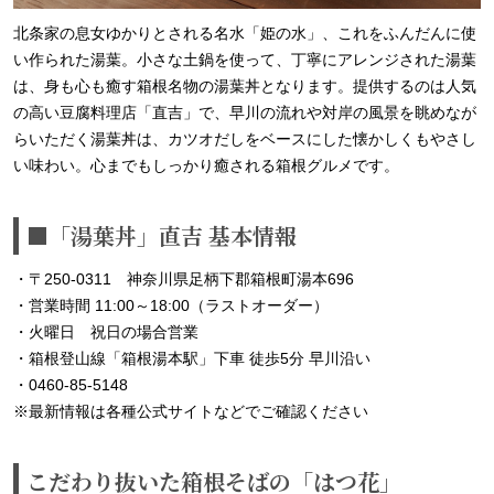
北条家の息女ゆかりとされる名水「姫の水」、これをふんだんに使
い作られた湯葉。小さな土鍋を使って、丁寧にアレンジされた湯葉
は、身も心も癒す箱根名物の湯葉丼となります。提供するのは人気
の高い豆腐料理店「直吉」で、早川の流れや対岸の風景を眺めなが
らいただく湯葉丼は、カツオだしをベースにした懐かしくもやさし
い味わい。心までもしっかり癒される箱根グルメです。
■「湯葉丼」直吉 基本情報
・〒250-0311 神奈川県足柄下郡箱根町湯本696
・営業時間 11:00～18:00（ラストオーダー）
・火曜日 祝日の場合営業
・箱根登山線「箱根湯本駅」下車 徒歩5分 早川沿い
・0460-85-5148
※最新情報は各種公式サイトなどでご確認ください
こだわり抜いた箱根そばの「はつ花」