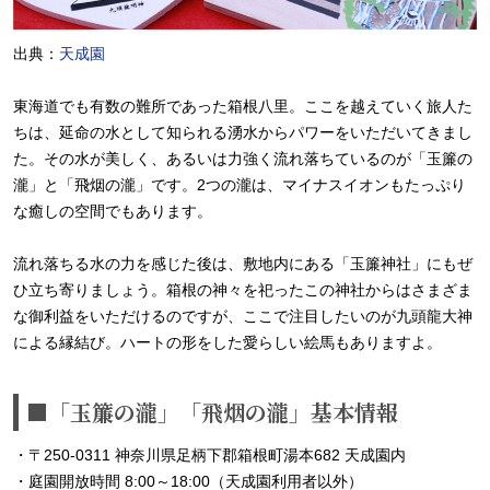
出典：
天成園
東海道でも有数の難所であった箱根八里。ここを越えていく旅人た
ちは、延命の水として知られる湧水からパワーをいただいてきまし
た。その水が美しく、あるいは力強く流れ落ちているのが「玉簾の
瀧」と「飛烟の瀧」です。2つの瀧は、マイナスイオンもたっぷり
な癒しの空間でもあります。
流れ落ちる水の力を感じた後は、敷地内にある「玉簾神社」にもぜ
ひ立ち寄りましょう。箱根の神々を祀ったこの神社からはさまざま
な御利益をいただけるのですが、ここで注目したいのが九頭龍大神
による縁結び。ハートの形をした愛らしい絵馬もありますよ。
■「玉簾の瀧」「飛烟の瀧」基本情報
・〒250-0311 神奈川県足柄下郡箱根町湯本682 天成園内
・庭園開放時間 8:00～18:00（天成園利用者以外）