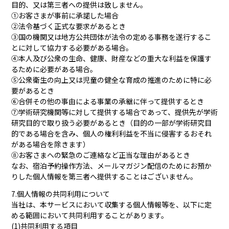
目的、又は第三者への提供は致しません。
①お客さまが事前に承諾した場合
②法令基づく正式な要求があるとき
③国の機関又は地方公共団体が法令の定める事務を遂行するこ
とに対して協力する必要がある場合。
④本人及び公衆の生命、健康、財産などの重大な利益を保護す
るために必要がある場合。
⑤公衆衛生の向上又は児童の健全な育成の推進のために特に必
要があるとき
⑥合併その他の事由による事業の承継に伴って提供するとき
⑦学術研究機関等に対して提供する場合であって、提供先が学術
研究目的で取り扱う必要があるとき（目的の一部が学術研究目
的である場合を含み、個人の権利利益を不当に侵害するおそれ
がある場合を除きます）
⑧お客さまへの緊急のご連絡など正当な理由があるとき
なお、宿泊予約操作方法、メールマガジン配信のためにお預か
りした個人情報を第三者へ提供することはございません。
7.個人情報の共同利用について
当社は、本サービスにおいて収集する個人情報等を、以下に定
める範囲において共同利用することがあります。
(1)共同利用する項目