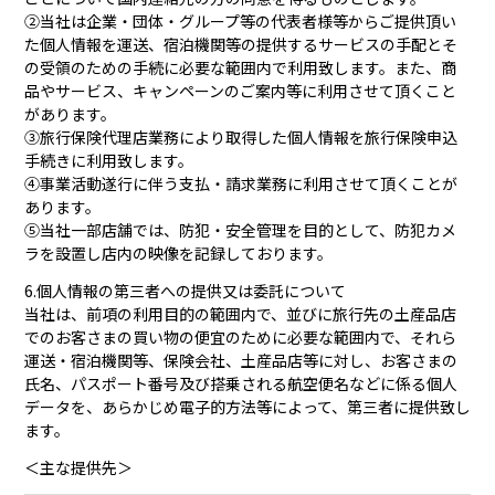
②当社は企業・団体・グループ等の代表者様等からご提供頂い
た個人情報を運送、宿泊機関等の提供するサービスの手配とそ
の受領のための手続に必要な範囲内で利用致します。また、商
品やサービス、キャンペーンのご案内等に利用させて頂くこと
があります。
③旅行保険代理店業務により取得した個人情報を旅行保険申込
手続きに利用致します。
④事業活動遂行に伴う支払・請求業務に利用させて頂くことが
あります。
⑤当社一部店舗では、防犯・安全管理を目的として、防犯カメ
ラを設置し店内の映像を記録しております。
6.個人情報の第三者への提供又は委託について
当社は、前項の利用目的の範囲内で、並びに旅行先の土産品店
でのお客さまの買い物の便宜のために必要な範囲内で、それら
運送・宿泊機関等、保険会社、土産品店等に対し、お客さまの
氏名、パスポート番号及び搭乗される航空便名などに係る個人
データを、あらかじめ電子的方法等によって、第三者に提供致し
ます。
＜主な提供先＞