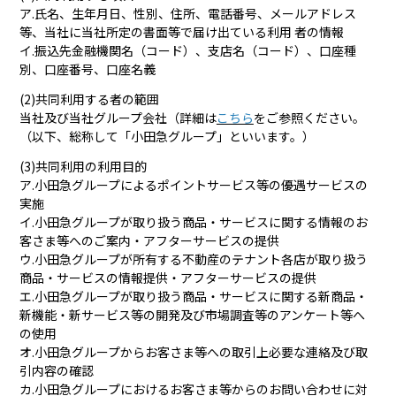
ア.氏名、生年月日、性別、住所、電話番号、メールアドレス
等、当社に当社所定の書面等で届け出ている利用 者の情報
イ.振込先金融機関名（コード）、支店名（コード）、口座種
別、口座番号、口座名義
(2)共同利用する者の範囲
当社及び当社グループ会社（詳細は
こちら
をご参照ください。
（以下、総称して「小田急グループ」といいます。）
(3)共同利用の利用目的
ア.小田急グループによるポイントサービス等の優遇サービスの
実施
イ.小田急グループが取り扱う商品・サービスに関する情報のお
客さま等へのご案内・アフターサービスの提供
ウ.小田急グループが所有する不動産のテナント各店が取り扱う
商品・サービスの情報提供・アフターサービスの提供
エ.小田急グループが取り扱う商品・サービスに関する新商品・
新機能・新サービス等の開発及び市場調査等のアンケート等へ
の使用
オ.小田急グループからお客さま等への取引上必要な連絡及び取
引内容の確認
カ.小田急グループにおけるお客さま等からのお問い合わせに対