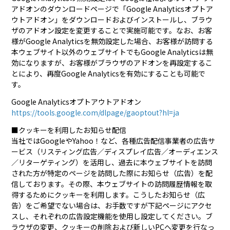
アドオンのダウンロードページで「Google Analyticsオプトア
ウトアドオン」をダウンロードおよびインストールし、ブラウ
ザのアドオン設定を変更することで実施可能です。なお、お客
様がGoogle Analyticsを無効設定した場合、お客様が訪問する
本ウェブサイト以外のウェブサイトでもGoogle Analyticsは無
効になりますが、お客様がブラウザのアドオンを再設定するこ
とにより、再度Google Analyticsを有効にすることも可能で
す。
Google Analyticsオプトアウトアドオン
https://tools.google.com/dlpage/gaoptout?hl=ja
■クッキーを利用したお知らせ配信
当社ではGoogleやYahoo！など、各種広告配信事業者の広告サ
ービス（リスティング広告／ディスプレイ広告／オーディエンス
／リターゲティング）を活用し、過去に本ウェブサイトを訪問
された方が特定のページを訪問した際にお知らせ（広告）を配
信しております。その際、本ウェブサイトの訪問履歴情報を取
得するためにクッキーを利用します。こうしたお知らせ（広
告）をご希望でない場合は、お手数ですが下記ページにアクセ
スし、それぞれの広告設定機能を使用し設定してください。ブ
ラウザの変更、クッキーの削除および新しいPCへ変更を行なっ