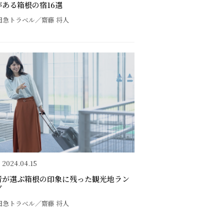
ある箱根の宿16選
田急トラベル／齋藤 将人
2024.04.15
者が選ぶ箱根の印象に残った観光地ラン
グ
田急トラベル／齋藤 将人