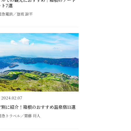
ット7選
田急電鉄／登坂 諒平
2024.02.07
ア別に紹介！箱根のおすすめ温泉宿11選
田急トラベル／齋藤 将人