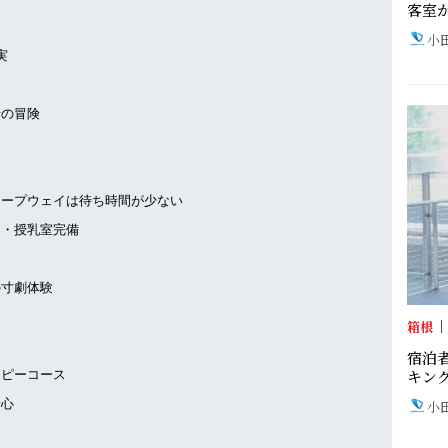
客室が
小
実
の冒険
ープウェイは待ち時間が少ない
・授乳室完備
寸劇体験
箱根
宿泊
キン
ピーコース
安心
小