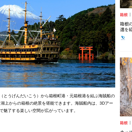
箱根
箱根
選を
（とうげんだいこう）から箱根町港・元箱根港を結ぶ海賊船の
、湖上からの箱根の絶景を堪能できます。海賊船内は、3Dアー
で魅了する楽しい空間が広がっています。
箱根
カッ