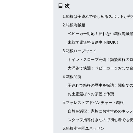
目 次
1.箱根は子連れで楽しめるスポットが充
2.箱根海賊船
.ベビーカー対応！揺れない箱根海賊船
.未就学児無料＆途中下船OK！
3.箱根ロープウェイ
.トイレ・スロープ完備！頻繁運行のロ
.大涌谷で快適！ベビーカー＆おむつ台
4.箱根関所
.子連れで箱根の歴史を探訪！関所での
.お土産選び＆お茶屋で休憩
5.フォレストアドベンチャー・箱根
.自然を満喫！家族におすすめのキャノ
.スタッフ指導付きなので初心者でも
6.箱根小涌園ユネッサン