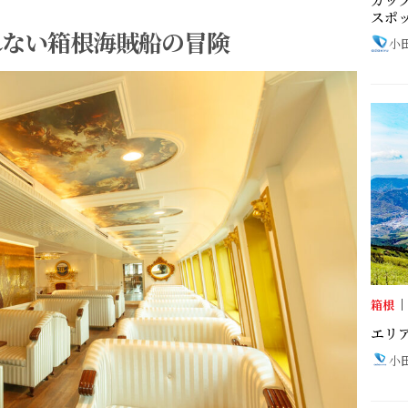
スポ
れない箱根海賊船の冒険
小
箱根
エリ
小