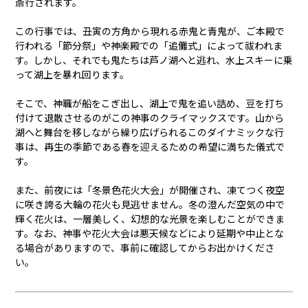
斎行されます。
この行事では、丑寅の方角から現れる赤鬼と青鬼が、ご本殿で
行われる「節分祭」や神楽殿での「追儺式」によって祓われま
す。しかし、それでも鬼たちは芦ノ湖へと逃れ、水上スキーに乗
って湖上を暴れ回ります。
そこで、神職が船をこぎ出し、湖上で鬼を追い詰め、豆を打ち
付けて退散させるのがこの神事のクライマックスです。山から
湖へと舞台を移しながら繰り広げられるこのダイナミックな行
事は、再生の季節である春を迎えるための希望に満ちた儀式で
す。
また、前夜には「冬景色花火大会」が開催され、凍てつく夜空
に咲き誇る大輪の花火も見逃せません。冬の澄んだ空気の中で
輝く花火は、一層美しく、幻想的な光景を楽しむことができま
す。なお、神事や花火大会は悪天候などにより延期や中止とな
る場合がありますので、事前に確認してからお出かけくださ
い。