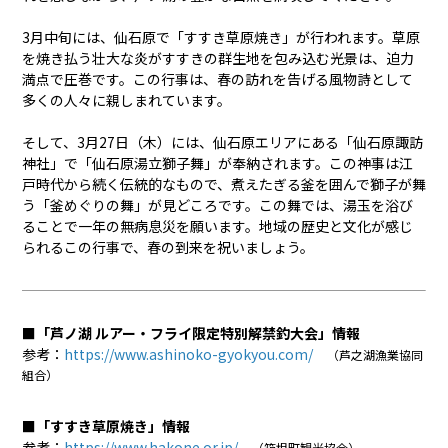
3月中旬には、仙石原で「すすき草原焼き」が行われます。草原
を焼き払う壮大な炎がすすきの群生地を包み込む光景は、迫力
満点で圧巻です。この行事は、春の訪れを告げる風物詩として
多くの人々に親しまれています。
そして、3月27日（木）には、仙石原エリアにある「仙石原諏訪
神社」で「仙石原湯立獅子舞」が奉納されます。この神事は江
戸時代から続く伝統的なもので、煮えたぎる釜を囲んで獅子が舞
う「釜めぐりの舞」が見どころです。この舞では、湯玉を浴び
ることで一年の無病息災を願います。地域の歴史と文化が感じ
られるこの行事で、春の到来を祝いましょう。
■「芦ノ湖 ルアー・フライ限定特別解禁釣大会」情報
参考：
https://www.ashinoko-gyokyou.com/
（芦之湖漁業協同
組合）
■「すすき草原焼き」情報
参考：
https://www.hakone.or.jp/
（箱根町観光協会）