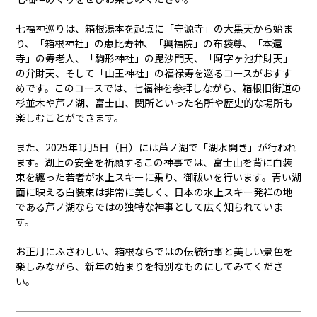
七福神巡りは、箱根湯本を起点に「守源寺」の大黒天から始ま
り、「箱根神社」の恵比寿神、「興福院」の布袋尊、「本還
寺」の寿老人、「駒形神社」の毘沙門天、「阿字ヶ池弁財天」
の弁財天、そして「山王神社」の福禄寿を巡るコースがおすす
めです。このコースでは、七福神を参拝しながら、箱根旧街道の
杉並木や芦ノ湖、富士山、関所といった名所や歴史的な場所も
楽しむことができます。
また、2025年1月5日（日）には芦ノ湖で「湖水開き」が行われ
ます。湖上の安全を祈願するこの神事では、富士山を背に白装
束を纏った若者が水上スキーに乗り、御祓いを行います。青い湖
面に映える白装束は非常に美しく、日本の水上スキー発祥の地
である芦ノ湖ならではの独特な神事として広く知られていま
す。
お正月にふさわしい、箱根ならではの伝統行事と美しい景色を
楽しみながら、新年の始まりを特別なものにしてみてくださ
い。