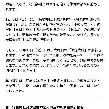
師走に入ると、箱根神社では新年を迎える準備が静かに進めら
れます。
12月1日（日）には「箱根神社月次祭併神宮大麻及神札頒布祭」
が執り行われ、この日から伊勢神宮の神札「神宮大麻」や、箱
根神社をはじめとする地元の神様の神札（おふだ）の配布が始
まります。新年の神棚に祀るための神聖なお札を求め、多くの
参拝者が訪れる重要な行事です。
そして、12月31日（火）には、大晦日の「師走大祓」が斎行さ
れます。この儀式では、形代や大麻、祓物を用いて、一年の罪や
穢れを清めます。また、茅の輪をくぐることで、無病息災を祈願
します。これらの儀式は、清々しい心で新年を迎えるための大
切な時間となります。
年の瀬には、荘厳な箱根神社の儀式を通じて、心静かなひとと
きを過ごし、新しい年を清らかな気持ちで迎えてみてはいかが
でしょうか。
■「箱根神社月次祭併神宮大麻及神札頒布祭」情報