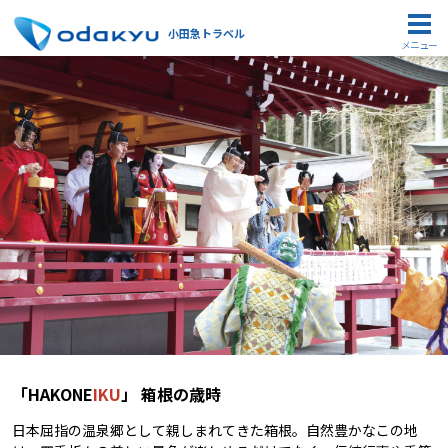
小田急トラベル
メニュー
「HAKONE
IKU
」 箱根の歳時
日本屈指の温泉郷として親しまれてきた箱根。自然豊かなこの地