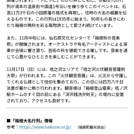
開催されます。「下に下に」のかけ声とともに、参勤交代の行
列が湯本の温泉街や国道1号沿いを練り歩くこのイベントは、石
高11万3千石の小田原藩の格式を再現し、往時の大名の威厳を伝
えるものです。この行列は1935年に始まり、90年もの長きにわ
たり箱根の晩秋を彩る風物詩として愛され続けています。
また、11月中旬には、仙石原文化センターで「箱根秋の音楽
祭」が開催されます。オーケストラや有名アーティストによる演
奏が会場に響き渡り、芸術の秋を堪能できる催しです。音楽を通
じて心豊かなひとときを楽しむことができます。
11月17日（日）には、塔之沢エリアで「塔之沢火伏観音菩薩例
大祭」が行われます。この「火伏観音菩薩」は、火災から守護し
てくれる仏様として信仰を集めており、この日には四万八千日
法要が厳かに執り行われます。観音様は「箱根登山電車」塔ノ沢
駅ホームのすぐ目の前にある「深沢銭洗弁財天」の境内に安置
されており、アクセスも良好です。
■「箱根大名行列」情報
参考：
https://www.hakone.or.jp/
（箱根町観光協会）