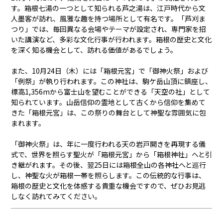
す。箱根七湯の一つとして知られる芦之湯は、江戸時代から文
人墨客が訪れ、風雅な趣を持つ場所として有名です。「芦刈ま
つり」では、毎回異なる会場やテーマが設定され、専門家を招
いた講演など、多彩な文化行事が行われます。箱根の歴史と文化
を深く知る機会として、訪れる価値があるでしょう。
また、10月24日（木）には「箱根元宮」で「御神火祭」および
「例祭」が執り行われます。この神社は、駒ケ岳山頂に鎮座し、
標高1,356mから富士山を望むことができる「天空の社」として
知られています。山岳信仰の霊地として古くから信仰を集めて
きた「箱根元宮」は、この祭りの舞台として神聖な雰囲気に包
まれます。
「御神火祭」は、年に一度行われる天の岩戸開きを再現する儀
式で、世界を照らす聖火が「箱根元宮」から「箱根神社」へと引
き継がれます。その後、翌25日には箱根全山の各神社へと巡行
し、神聖な火が箱根一帯を照らします。この伝統的な行事は、
箱根の歴史と文化を体感する貴重な機会ですので、ぜひお見逃
しなく訪れてみてください。