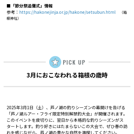
■「節分祭追儺式」情報
参考：
https://hakonejinja.or.jp/hakone/setsubun.html
（箱
根神社）
PICK UP
3月におこなわれる箱根の歳時
2025年3月1日（土）、芦ノ湖の釣りシーズンの幕開けを告げる
「芦ノ湖ルアー・フライ限定特別解禁釣大会」が開催されます。
このイベントを皮切りに、翌日から本格的な釣りシーズンがス
タートします。釣り好きにはたまらないこの大会で、ぜひ春の訪
れを感じながら、芦ノ湖の豊かな自然を満喫してください。