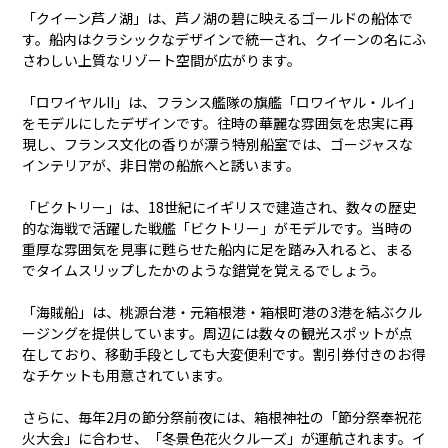
「クイーン芦ノ湖」は、芦ノ湖の碧に映えるゴールドの船体で
す。船内はクラシックなデザインで統一され、クイーンの名にふ
さわしい上質なリゾート空間が広がります。
「ロワイヤルII」は、フランス艦隊の旗艦「ロワイヤル・ルイ」
をモデルにしたデザインです。往時の華麗な雰囲気を忠実に再
現し、フランス文化の香りが漂う特別船室では、ゴージャスな
インテリアが、非日常の船旅へと誘います。
「ビクトリー」は、18世紀にイギリスで建造され、数々の歴史
的な海戦で活躍した戦艦「ビクトリー」がモデルです。当時の
重厚な雰囲気を見事に甦らせた船内に足を踏み入れると、まる
でタイムスリップしたかのような錯覚を覚えるでしょう。
「海賊船」は、桃源台港・元箱根港・箱根町港の3港を結ぶクル
ージングを提供しています。周辺には数々の観光スポットが点
在しており、移動手段としても大変便利です。割引券付きのお得
なチケットも用意されています。
さらに、毎年2月の節分祭前夜には、箱根神社の「節分祭奉祝花
火大会」に合わせ、「冬景色花火クルーズ」が運航されます。イ