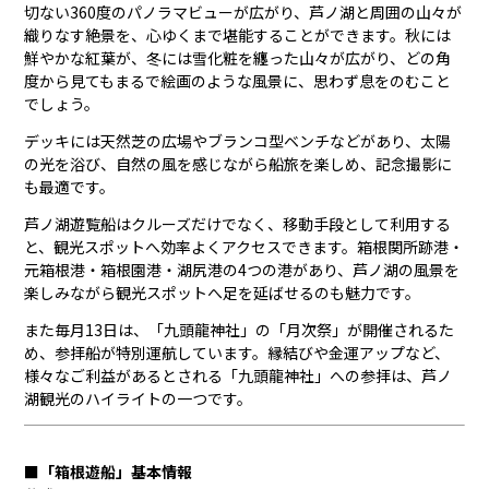
切ない360度のパノラマビューが広がり、芦ノ湖と周囲の山々が
織りなす絶景を、心ゆくまで堪能することができます。秋には
鮮やかな紅葉が、冬には雪化粧を纏った山々が広がり、どの角
度から見てもまるで絵画のような風景に、思わず息をのむこと
でしょう。
デッキには天然芝の広場やブランコ型ベンチなどがあり、太陽
の光を浴び、自然の風を感じながら船旅を楽しめ、記念撮影に
も最適です。
芦ノ湖遊覧船はクルーズだけでなく、移動手段として利用する
と、観光スポットへ効率よくアクセスできます。箱根関所跡港・
元箱根港・箱根園港・湖尻港の4つの港があり、芦ノ湖の風景を
楽しみながら観光スポットへ足を延ばせるのも魅力です。
また毎月13日は、「九頭龍神社」の「月次祭」が開催されるた
め、参拝船が特別運航しています。縁結びや金運アップなど、
様々なご利益があるとされる「九頭龍神社」への参拝は、芦ノ
湖観光のハイライトの一つです。
■「箱根遊船」基本情報