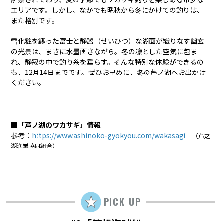
エリアです。しかし、なかでも晩秋から冬にかけての釣りは、
また格別です。
雪化粧を纏った富士と静謐（せいひつ）な湖面が織りなす幽玄
の光景は、まさに水墨画さながら。冬の凛とした空気に包ま
れ、静寂の中で釣り糸を垂らす。そんな特別な体験ができるの
も、12月14日までです。ぜひお早めに、冬の芦ノ湖へお出かけ
ください。
■「芦ノ湖のワカサギ」情報
参考：
https://www.ashinoko-gyokyou.com/wakasagi
（芦之
湖漁業協同組合）
PICK UP