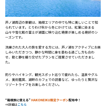
芦ノ湖周辺の景観は、箱根エリアの中でも特に美しいことで知
られています。とりわけ秋から冬にかけては、紅葉に染まる
山々や雪化粧の富士が湖面に映り込む絶景が楽しめる絶好のシ
ーズンです。
洗練された大人の旅を愛する方には、芦ノ湖をアクティブにお楽
しみいただきつつ、静かな時間に身を委ねる過ごし方も合わ
せ、動と静を織り交ぜたプランをご提案させていただきまし
た。
釣りやハイキング、観光スポット巡りで疲れたら、温泉やグル
メ、美術鑑賞、湖畔のカフェでの読書など、ゆったりと贅沢な
リゾートライフをお楽しみください。
“箱根旅に使える”
HAKONEIKU限定クーポン
配布中！
⇒詳細は
こちら