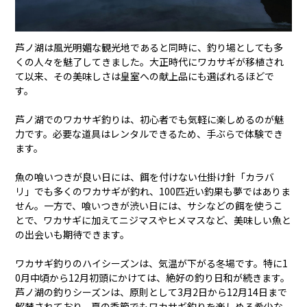
芦ノ湖は風光明媚な観光地であると同時に、釣り場としても多
くの人々を魅了してきました。大正時代にワカサギが移植され
て以来、その美味しさは皇室への献上品にも選ばれるほどで
す。
芦ノ湖でのワカサギ釣りは、初心者でも気軽に楽しめるのが魅
力です。必要な道具はレンタルできるため、手ぶらで体験でき
ます。
魚の喰いつきが良い日には、餌を付けない仕掛け針「カラバ
リ」でも多くのワカサギが釣れ、100匹近い釣果も夢ではありま
せん。一方で、喰いつきが渋い日には、サシなどの餌を使うこ
とで、ワカサギに加えてニジマスやヒメマスなど、美味しい魚と
の出会いも期待できます。
ワカサギ釣りのハイシーズンは、気温が下がる冬場です。特に1
0月中頃から12月初頭にかけては、絶好の釣り日和が続きます。
芦ノ湖の釣りシーズンは、原則として3月2日から12月14日まで
解禁されており、夏の季節でもワカサギ釣りを楽しめる希少な