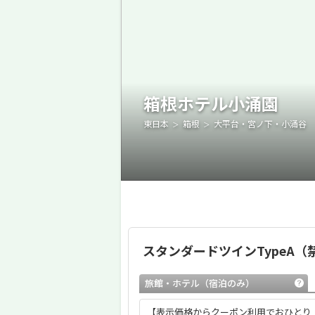
箱根ホテル小涌園
東日本
箱根
大平台・宮ノ下・小涌谷
スタンダードツインTypeA（
旅館・ホテル
（宿泊のみ）
【表示価格からクーポン利用でおひとり