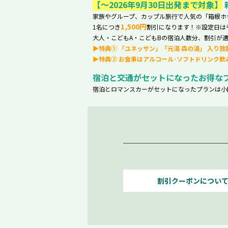
【～2026年9月30日出発まで対象】
家族やグループ、カップル旅行で人気の「箱根ホテル
1,500円
1名につき
割引になります！※設定日は
大人・こどもA・こどもBの宿泊人数分、割引が適
▶特典① 「ユネッサン」「元湯 森の湯」 入り放
▶特典② お食事はアルコール･ソフトドリンク飲
宿泊と交通がセットになったお得な
宿泊とロマンスカーがセットになったプランは小
割引クーポンについ