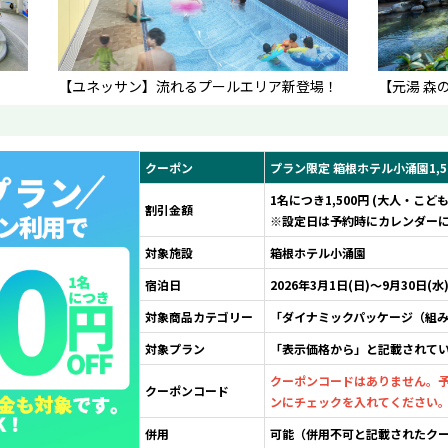
【ユネッサン】流れるプールエリア新登場！
【元湯 森
クーポン
プラン限定 箱根ホテル小涌園1,
1名につき1,500円 (大人・こど
割引金額
※設定日は予約時にカレンダー
対象施設
箱根ホテル小涌園
宿泊日
2026年3月1日(日)～9月30日(水
対象商品カテゴリー
「ダイナミックパッケージ（組
対象プラン
「表示価格から」と記載されて
クーポンコードはありません。
クーポンコード
ンにチェックを入れてください
併用
可能（併用不可と記載されたク