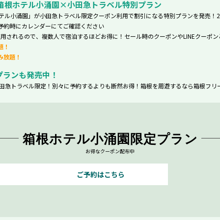
箱根ホテル小涌園×小田急トラベル特別プラン
小涌園」が小田急トラベル限定クーポン利用で割引になる特別プランを発売！2026年3
予約時にカレンダーにてご確認ください
用されるので、複数人で宿泊するほどお得に！セール時のクーポンやLINEクーポン
題！
み放題！
プランも発売中！
田急トラベル限定！別々に予約するよりも断然お得！箱根を周遊するなら箱根フリ
箱根ホテル小涌園限定プラン
お得なクーポン配布中
て
ご予約はこちら