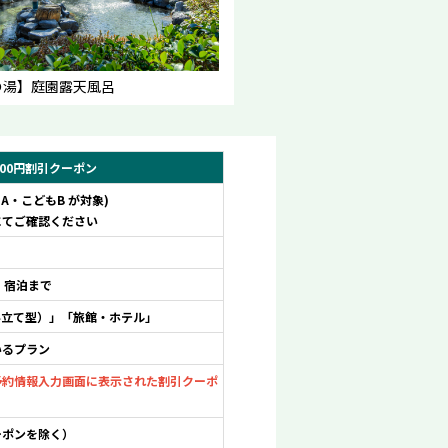
の湯】庭園露天風呂
500円割引クーポン
もA・こどもB が対象)
にてご確認ください
) 宿泊まで
み立て型）」「旅館・ホテル」
いるプラン
予約情報入力画面に表示された割引クーポ
。
ーポンを除く）