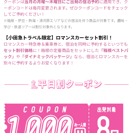
クーポンは
当月の月曜～木曜日にご出発の宿泊予約
に適用でき、ク
ーポンコードは毎月変更されます。ぜひクーポンコードをチェック
してご予約ください！
※箱根・伊豆・熱海・湯河原エリアなどの宿泊を伴う商品が対象です。趣味・
学び・鉄道ツアーは割引対象外となります。
【小田急トラベル限定】ロマンスカーセット割引！
ロマンスカー特急券＆乗車券と、宿泊を同時に予約するといつでも
セット割引価格
に！箱根の定番商品をセットにした
『箱根ベストパ
ック』
や
『ダイナミックパッケージ』
なら、宿泊とロマンスカーを
別々に予約するよりお安くなります！