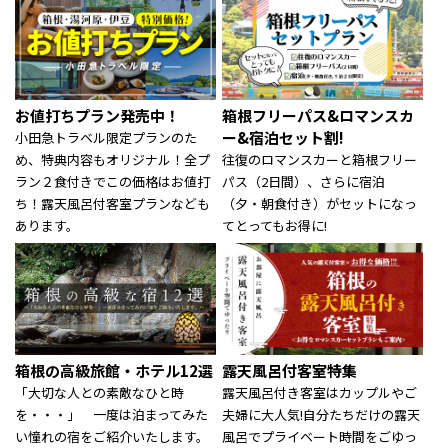
お値打ちプラン発売中！
箱根フリーパス&ロマンスカ
ー&宿泊セット割!
小田急トラベル限定プランのた
め、特典内容もオリジナル！全プ
往復のロマンスカーと箱根フリー
ラン２食付きでこの価格はお値打
パス（2日間）​、さらに宿泊
ち！露天風呂付客室プランなども
（夕・朝食付き）がセットになっ
あります。
てとってもお得に!
箱根の高級旅館・ホテル12選
露天風呂付客室特集
「大切な人との素敵なひと時
露天風呂付き客室はカップルやご
を・・・」 一度は泊まってみた
夫婦に大人気!自分たちだけの露天
い憧れの宿をご紹介いたします。
風呂でプライベート時間をごゆっ