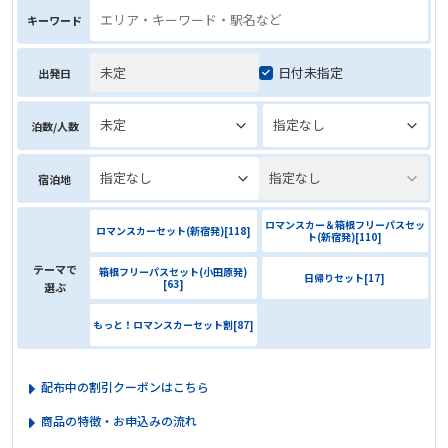
日付未指定
出発日
宿泊地
ロマンスカー＆箱根フリーパスセッ
ロマンスカーセット(新宿発)
[
118
]
ト(新宿発)
[
110
]
テーマで
箱根フリーパスセット(小田原発)
日帰りセット
[
17
]
[
63
]
選ぶ
もっと！ロマンスカーセット割
[
87
]
＞配布中の割引クーポンはこちら
＞商品の特徴・お申込みの流れ