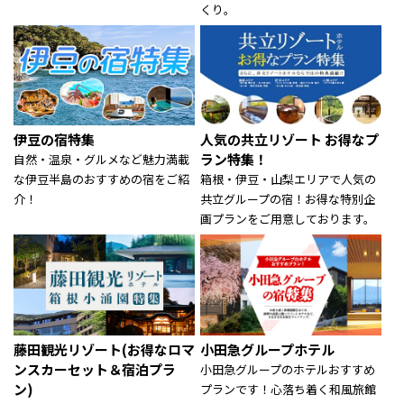
くり。
伊豆の宿特集
人気の共立リゾート お得なプ
ラン特集！
自然・温泉・グルメなど魅力満載
な伊豆半島のおすすめの宿をご紹
箱根・伊豆・山梨エリアで人気の
介！
共立グループの宿！お得な特別企
画プランをご用意しております。
藤田観光リゾート(お得なロマ
小田急グループホテル
ンスカーセット＆宿泊プラ
小田急グループのホテルおすすめ
ン)
プランです！心落ち着く和風旅館