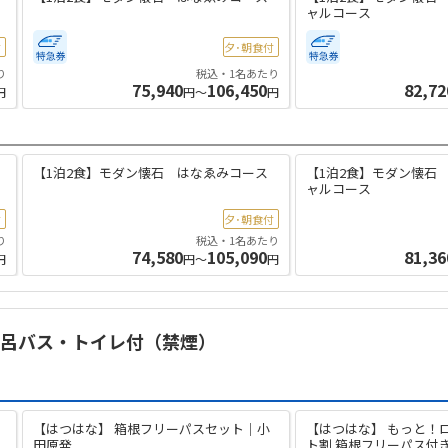
ャルコース
付
夕･朝食付
り
税込・1名あたり
75,940
106,450
82,72
円
円～
円
【1泊2食】モダン懐石 はなゑみコース
【1泊2食】モダン懐石
ャルコース
付
夕･朝食付
り
税込・1名あたり
74,580
105,090
81,36
円
円～
円
天風呂バス・トイレ付（禁煙）
【はつはな】 箱根フリーパスセット｜小
【はつはな】 もっと！
田原発
ト割 箱根フリーパス