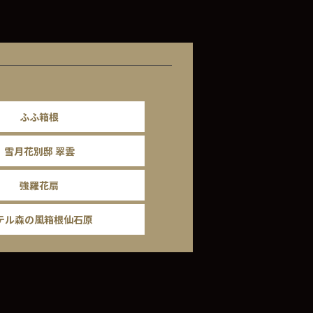
ふふ箱根
雪月花別邸 翠雲
強羅花扇
テル森の風箱根仙石原