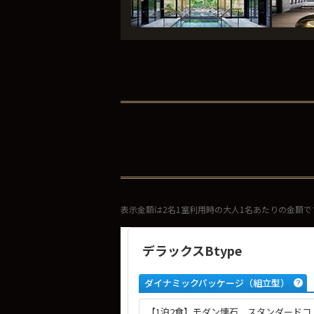
表示金額は2名1室利用時の大人1名あたりの金額で
デラックスBtype
ダイナミックパッケージ（組立型）
【1泊2食】モダン懐石 スタンダードコ