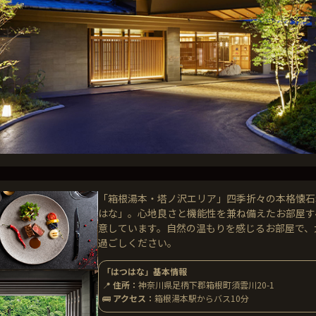
「箱根湯本・塔ノ沢エリア」四季折々の本格懐石
はな」。心地良さと機能性を兼ね備えたお部屋す
意しています。自然の温もりを感じるお部屋で、
過ごしください。
「はつはな」基本情報
📍
住所：
神奈川県足柄下郡箱根町須雲川20-1
🚌
アクセス：
箱根湯本駅からバス10分