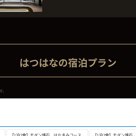
はつはなの宿泊プラン
す。
【1泊2食】モダン懐石 はなゑみコース
【1泊2食】モダン懐石