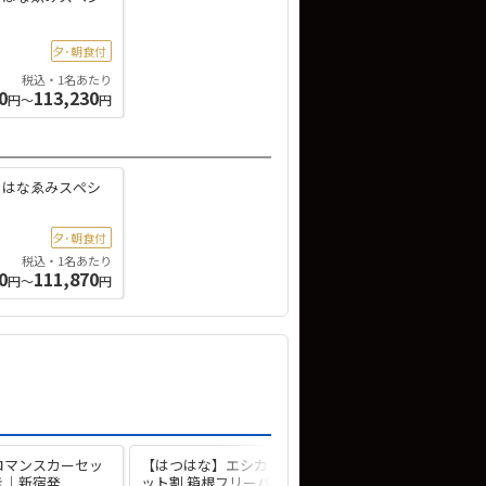
夕･朝食付
税込・1名あたり
0
113,230
円～
円
 はなゑみスペシ
夕･朝食付
税込・1名あたり
0
111,870
円～
円
ロマンスカーセッ
【はつはな】エシカル旅 ロマンスカーセ
付き｜新宿発
ット割 箱根フリーパス付き｜新宿発