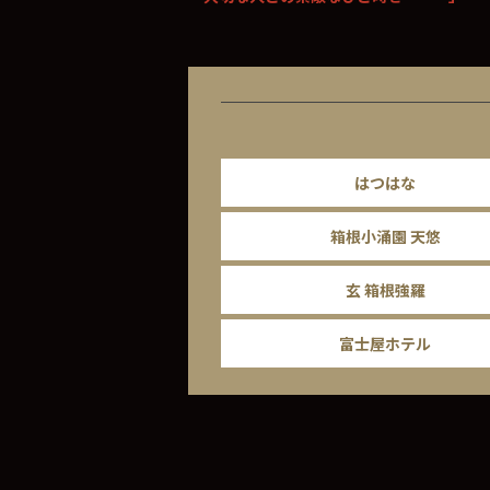
はつはな
箱根小涌園 天悠
玄 箱根強羅
富士屋ホテル