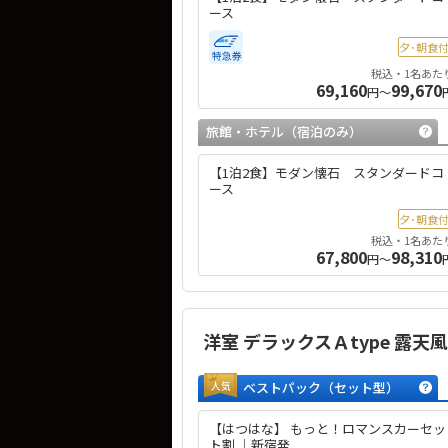
ース
夕･朝食
税込・1名あた
69,160
99,670
円～
旅館・ホテル
（宿泊のみ）
【1泊2食】モダン懐石 スタンダードコ
ース
夕･朝食
税込・1名あた
67,800
98,310
円～
洋室 デラックスＡtype 露
人気
ベストパック
（セット型）
【はつはな】 もっと！ロマンスカーセッ
ト割 ｜新宿発