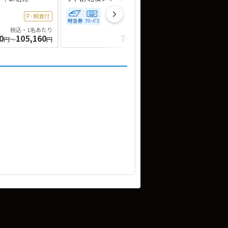
夕･朝食付
夕･朝食付
税込・1名あたり
税込・1名あたり
0
105,160
78,660
90,760
円～
円
円～
円