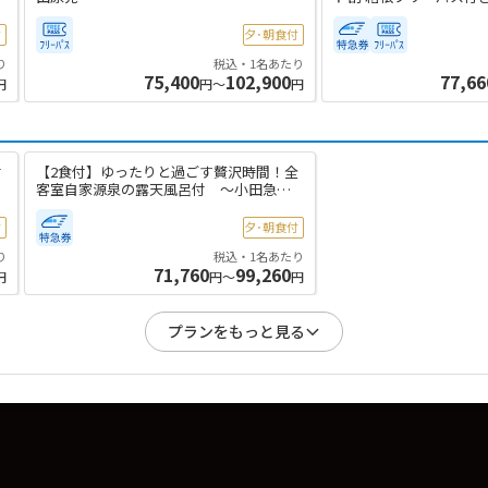
付
夕･朝食付
り
税込・1名あたり
75,400
102,900
77,66
円
円～
円
付
【2食付】ゆったりと過ごす贅沢時間！全
客室自家源泉の露天風呂付 ～小田急セ
レクト～
付
夕･朝食付
り
税込・1名あたり
71,760
99,260
円
円～
円
プランをもっと見る