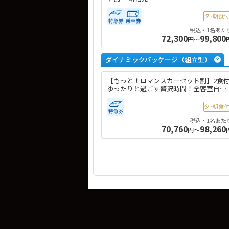
夕･朝食
税込・1名あた
72,300
99,800
円～
ダイナミックパッケージ（組立型）
【もっと！ロマンスカーセット割】2食
ゆったりと過ごす贅沢時間！全客室自家
源泉の露天風呂付 ～小田急セレクト～
夕･朝食
税込・1名あた
70,760
98,260
円～