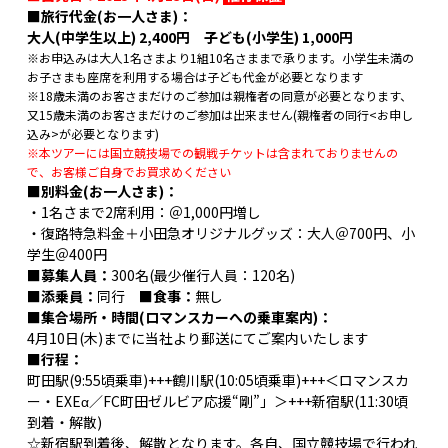
■旅行代金(お一人さま)：
大人(中学生以上) 2,400円 子ども(小学生) 1,000円
※お申込みは大人1名さまより1組10名さままで承ります。小学生未満の
お子さまも座席を利用する場合は子ども代金が必要となります
※18歳未満のお客さまだけのご参加は親権者の同意が必要となります、
又15歳未満のお客さまだけのご参加は出来ません(親権者の同行<お申し
込み>が必要となります)
※本ツアーには国立競技場での観戦チケットは含まれておりませんの
で、お客様ご自身でお買求めください
■別料金(お一人さま)：
・1名さまで2席利用：＠1,000円増し
・復路特急料金＋小田急オリジナルグッズ：大人＠700円、小
学生＠400円
■募集人員：
300名(最少催行人員：120名)
■添乗員：
同行
■食事：
無し
■集合場所・時間(ロマンスカーへの乗車案内)：
4月10日(木)までに当社より郵送にてご案内いたします
■行程：
町田駅(9:55頃乗車)+++鶴川駅(10:05頃乗車)+++＜ロマンスカ
ー・EXEα／FC町田ゼルビア応援“剛”」＞+++新宿駅(11:30頃
到着・解散)
☆新宿駅到着後、解散となります。各自、国立競技場で行われ