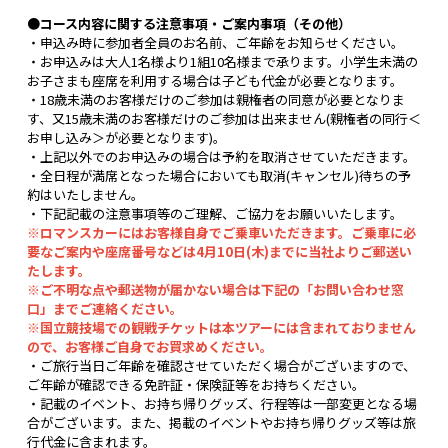
●コース内容に関する注意事項・ご案内事項（その他）
・申込み時に参加者全員のお名前、ご年齢をお知らせください。
・お申込みは大人1名様より1組10名様まで承ります。小学生未満の
お子さまも座席を利用する場合は子ども代金が必要となります。
・18歳未満のお客様だけのご参加は親権者の同意が必要となりま
す、又15歳未満のお客様だけのご参加は出来ません(親権者の同行＜
お申し込み＞が必要となります)。
・上記以外でのお申込みの場合は予約を取消させていただきます。
・全日程が満席となった場合においても取消(キャンセル)待ちの予
約はいたしません。
・下記記載の注意事項等のご理解、ご協力をお願いいたします。
※ロマンスカーにはお客様自身でご乗車いただきます。ご乗車に必
要なご案内や座席番号などは4月10日(木)までに当社よりご郵送い
たします。
※ご不明な点や郵送物が届かない場合は下記の「お問い合わせ窓
口」までご連絡ください。
※国立競技場での観戦チケットは本ツアーには含まれておりません
ので、お客様ご自身でお買求めください。
・ご旅行当日ご年齢を確認させていただく場合がございますので、
ご年齢が確認できる免許証・保険証等をお持ちください。
・記載のイベント、お持ち帰りグッズ、行程等は一部変更となる場
合がございます。また、掲載のイベントやお持ち帰りグッズ等は旅
行代金に含まれます。