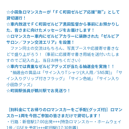
☆小田急ロマンスカーが「ＦＣ町田ゼルビア応援“剛”」として
貸切運行！
☆車内放送でＦＣ町田ゼルビア黒田監督から事前にお預かりし
た、皆さまに向けたメッセージをお届けします！
☆ロマンスカー車内にゼルビアカラーに装飾された「ゼルビア
サロン／ファン交流エリア」を設置！
ファン同士の交流はもちろん、写真ブースや応援寄せ書きな
どで盛り上がろう！（事前に応援寄せ書き用紙を送付いたしま
すのでご記入の上、当日お持ちください）
☆車内では貴重なゼルビアグッズが当たる抽選会を実施！！
*抽選会の賞品は「サイン入りTシャツ(大人用／SNS賞)」「サ
イン入りグリップ付きフラッグ」「サイン色紙」「サイン入り
小田急グッズ」
☆町田駅係員が鶴川駅でお見送り！
［別料金にてお帰りのロマンスカーをご手配(グッズ付)］ロマン
スカー1両を今回ご参加の皆さまだけで貸切します！
・行路：新宿駅17:00出発+++(特急ロマンスカー・ホームウェイ
1号／GSEを予定)+++町田駅(17:30到着)