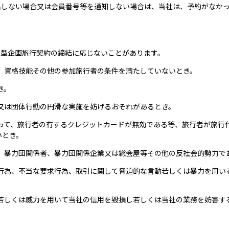
出しない場合又は会員番号等を通知しない場合は、当社は、予約がなか
集型企画旅行契約の締結に応じないことがあります。
齢、資格技能その他の参加旅行者の条件を満たしていないとき。
き。
又は団体行動の円滑な実施を妨げるおそれがあるとき。
あって、旅行者の有するクレジットカードが無効である等、旅行者が旅行
いとき。
員、暴力団関係者、暴力団関係企業又は総会屋等その他の反社会的勢力で
求行為、不当な要求行為、取引に関して脅迫的な言動若しくは暴力を用い
い若しくは威力を用いて当社の信用を毀損し若しくは当社の業務を妨害す
。