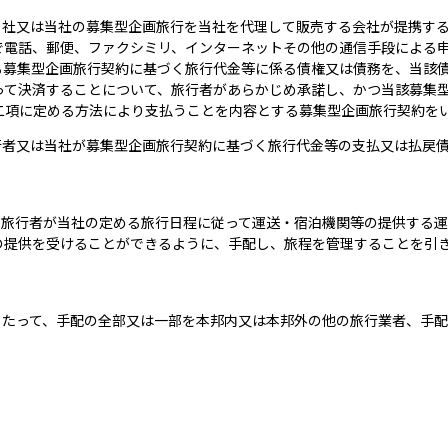
、当社又は当社の募集型企画旅行を当社を代理して販売する会社が提携す
で電話、郵便、ファクシミリ、インターネットその他の通信手段による
る募集型企画旅行契約に基づく旅行代金等に係る債権又は債務を、当該
って決済することについて、旅行者があらかじめ承諾し、かつ当該募集
二項に定める方法により支払うことを内容とする募集型企画旅行契約を
行者又は当社が募集型企画旅行契約に基づく旅行代金等の支払又は払戻
、旅行者が当社の定める旅行日程に従って運送・宿泊機関等の提供する
の提供を受けることができるように、手配し、旅程を管理することを引
当たって、手配の全部又は一部を本邦内又は本邦外の他の旅行業者、手