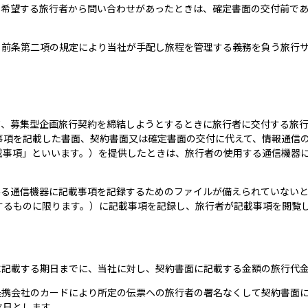
を希望する旅行者から問い合わせがあったときは、確定書面の交付前で
は、前条第二項の規定により当社が手配し旅程を管理する義務を負う旅行
得て、募集型企画旅行契約を締結しようとするときに旅行者に交付する旅
事項を記載した書面、契約書面又は確定書面の交付に代えて、情報通信
載事項」といいます。）を提供したときは、旅行者の使用する通信機器
に係る通信機器に記載事項を記録するためのファイルが備えられていない
するものに限ります。）に記載事項を記録し、旅行者が記載事項を閲覧
面に記載する期日までに、当社に対し、契約書面に記載する金額の旅行代
、提携会社のカードにより所定の伝票への旅行者の署名なくして契約書面
立日とします。