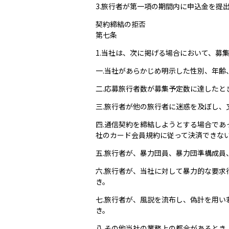
3.旅行者が第一項の期間内に申込金を提
契約締結の拒否
第七条
1.当社は、次に掲げる場合において、募
一.当社があらかじめ明示した性別、年
二.応募旅行者数が募集予定数に達したと
三.旅行者が他の旅行者に迷惑を及ぼし、
四.通信契約を締結しようとする場合で
社のカード会員規約に従って決済できな
五.旅行者が、暴力団員、暴力団準構成
六.旅行者が、当社に対して暴力的な要
き。
七.旅行者が、風説を流布し、偽計を用
き。
八.その他当社の業務上の都合があるとき