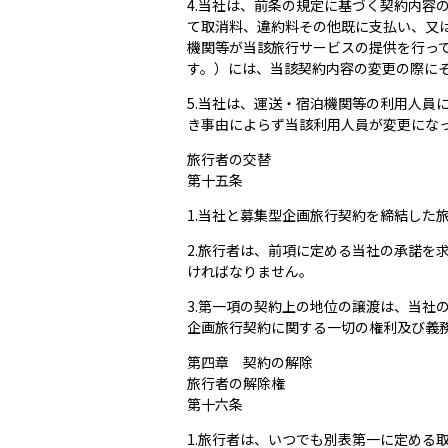
4.当社は、前条の規定に基づく契約内
て取消料、違約料その他既に支払い、又
機関等が当該旅行サービスの提供を行っ
す。）には、当該契約内容の変更の際に
5.当社は、運送・宿泊機関等の利用人員
き事由によらず当該利用人員が変更にな
旅行者の交替
第十五条
1.当社と募集型企画旅行契約を締結した
2.旅行者は、前項に定める当社の承諾
ければなりません。
3.第一項の契約上の地位の譲渡は、当
企画旅行契約に関する一切の権利及び義
第四章 契約の解除
旅行者の解除権
第十六条
1.旅行者は、いつでも別表第一に定める