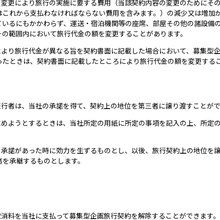
容の変更により旅行の実施に要する費用（当該契約内容の変更のためにそ
はこれから支払わなければならない費用を含みます。）の減少又は増加
ているにもかかわらず、運送・宿泊機関等の座席、部屋その他の諸設備
その範囲内において旅行代金の額を変更することがあります。
により旅行代金が異なる旨を契約書面に記載した場合において、募集型
ったときは、契約書面に記載したところにより旅行代金の額を変更する
旅行者は、当社の承諾を得て、契約上の地位を第三者に譲り渡すことが
を求めようとするときは、当社所定の用紙に所定の事項を記入の上、所定
社の承諾があった時に効力を生ずるものとし、以後、旅行契約上の地位を
務を承継するものとします。
取消料を当社に支払って募集型企画旅行契約を解除することができます