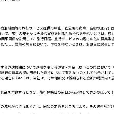
送・宿泊機関等の旅行サービス提供の中止、官公署の命令、当初の運行計
おいて、旅行の安全かつ円滑な実施を図るためやむを得ないときは、旅
の因果関係を説明して、旅行日程、旅行サービスの内容その他の募集型
。ただし、緊急の場合において、やむを得ないときは、変更後に説明し
利用する運送機関について適用を受ける運賃・料金（以下この条において
画旅行の募集の際に明示した時点において有効なものとして公示されて
れる場合においては、当社は、その増額又は減額される金額の範囲内で
旅行代金を増額するときは、旅行開始日の前日から起算してさかのぼって
金の減額がなされるときは、同項の定めるところにより、その減少額だ