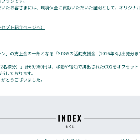
行プランです。
だいたお客さまには、環境保全に貢献いただいた証明として、オリジナ
ンセプト紹介ページへ）
の売上金の一部となる「SDGSの活動支援金（2026年3月出発分まで／4
132名様分）」計69,960円は、移動や宿泊で排出されたCO2をオフセ
充当しております。
りがとうございました。
INDEX
もくじ