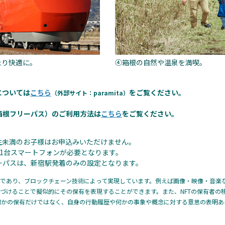
たり快適に。
④箱根の自然や温泉を満喫。
については
こちら
をご覧ください。
（外部サイト：paramita）
箱根フリーパス）のご利用方法は
こちら
をご覧ください。
生未満のお子様はお申込みいただけません。
1台スマートフォンが必要となります。
ーパスは、新宿駅発着のみの設定となります。
のであり、ブロックチェーン技術によって実現しています。例えば画像・映像・音楽
紐づけることで擬似的にその保有を表現することができます。また、NFTの保有者
何かの保有だけではなく、自身の行動履歴や何かの事象や概念に対する意思の表明あ