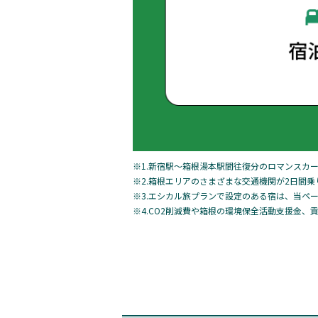
※1.新宿駅～箱根湯本駅間往復分のロマンスカ
※2.箱根エリアのさまざまな交通機関が2日間
※3.エシカル旅プランで設定のある宿は、当ペ
※4.CO2削減費や箱根の環境保全活動支援金