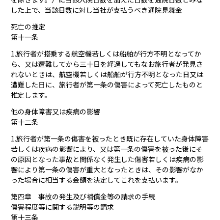
した上で、当該日数に対し当社が支払うべき通院見舞金
死亡の推定
第十一条
1.旅行者が搭乗する航空機若しくは船舶が行方不明となってか
ら、又は遭難してから三十日を経過してもなお旅行者が発見さ
れないときは、航空機若しくは船舶が行方不明となった日又は
遭難した日に、旅行者が第一条の傷害によって死亡したものと
推定します。
他の身体障害又は疾病の影響
第十二条
1.旅行者が第一条の傷害を被ったとき既に存在していた身体障害
若しくは疾病の影響により、又は第一条の傷害を被った後にそ
の原因となった事故と関係なく発生した傷害若しくは疾病の影
響により第一条の傷害が重大となったときは、その影響がなか
った場合に相当する金額を決定してこれを支払います。
第四章 事故の発生及び補償金等の請求の手続
傷害程度等に関する説明等の請求
第十三条