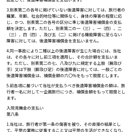
3.別表第二の各号に掲げていない後遺障害に対しては、旅行者の
職業、年齢、社会的地位等に関係なく、身体の障害の程度に応
じ、かつ、別表第二の各号の区分に準じ後遺障害補償金の支払
額を決定します。ただし、別表第二の一（三）、一（四）、二
（三）、四（四）、及び五（二）に掲げる機能障害に至らない
障害に対しては、後遺障害補償金を支払いません。
4.同一事故により二種以上の後遺障害が生じた場合には、当社
は、その各々に対し前三項を適用し、その合計額を支払いま
す。ただし、別表第二の七、八及び九に規定する上肢（腕及び
手）又は下肢（脚及び足）の後遺障害に対しては、一肢ごとの
後遺障害補償金は、補償金額の六〇％をもって限度とします。
5.前各項に基づいて当社が支払うべき後遺障害補償金の額は、旅
行者一名に対して一企画旅行につき、補償金額をもって限度とし
ます。
入院見舞金の支払い
第八条
1.当社は、旅行者が第一条の傷害を被り、その直接の結果とし
て、平常の業務に従事すること又は平常の生活ができなくなり、