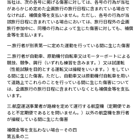
当社は、次の各号に掲げる傷害に対しては、各号の行為が当社
があらかじめ定めた企画旅行の旅行日程に含まれている場合で
なければ、補償金等を支払いません。ただし、各号の行為が当
該旅行日程に含まれている場合においては、旅行日程外の企画
旅行参加中に、同種の行為によって生じた傷害に対しても、補償
金等を支払います。
一.旅行者が別表第一に定めた運動を行っている間に生じた傷害
二.旅行者が自動車、原動機付自転車又はモーターボートによる
競技、競争、興行（いずれも練習を含みます。）又は試運転
（性能試験を目的とする運転又は操縦をいいます。）をしてい
る間に生じた傷害。ただし、自動車又は原動機付自転車を用い
て道路上でこれらのことを行っている間に生じた傷害について
は、企画旅行の旅行日程に含まれていなくとも補償金等を支払
います。
三.航空運送事業者が路線を定めて運行する航空機（定期便であ
ると不定期便であるとを問いません。）以外の航空機を旅行者
が操縦している間に生じた傷害
補償金等を支払わない場合－その四
第五条の二