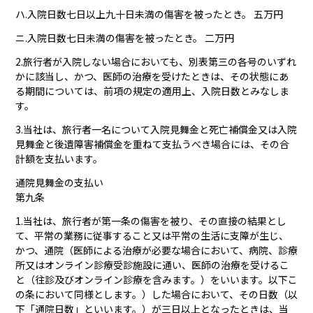
ハ.入院日数七日以上九十日未満の傷害を被ったとき。 五万円
ニ.入院日数七日未満の傷害を被ったとき。 二万円
2.旅行者が入院しない場合においても、別表第三の各号のいずれ
かに該当し、かつ、医師の治療を受けたときは、その状態にあ
る期間については、前項の規定の適用上、入院日数とみなしま
す。
3.当社は、旅行者一名について入院見舞金と死亡補償金又は入院
見舞金と後遺障害補償金を重ねて支払うべき場合には、その合
計額を支払います。
通院見舞金の支払い
第九条
1.当社は、旅行者が第一条の傷害を被り、その直接の結果とし
て、平常の業務に従事すること又は平常の生活に支障が生じ、
かつ、通院（医師による治療が必要な場合において、病院、診療
所又はオンライン診療受診施設に通い、医師の治療を受けるこ
と（往診及びオンライン診療を含みます。）をいいます。以下こ
の条において同様とします。）した場合において、その日数（以
下「通院日数」といいます。）が三日以上となったときは、当