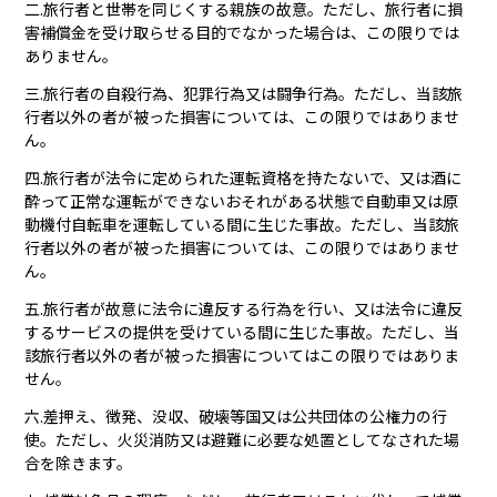
二.旅行者と世帯を同じくする親族の故意。ただし、旅行者に損
害補償金を受け取らせる目的でなかった場合は、この限りでは
ありません。
三.旅行者の自殺行為、犯罪行為又は闘争行為。ただし、当該旅
行者以外の者が被った損害については、この限りではありませ
ん。
四.旅行者が法令に定められた運転資格を持たないで、又は酒に
酔って正常な運転ができないおそれがある状態で自動車又は原
動機付自転車を運転している間に生じた事故。ただし、当該旅
行者以外の者が被った損害については、この限りではありませ
ん。
五.旅行者が故意に法令に違反する行為を行い、又は法令に違反
するサービスの提供を受けている間に生じた事故。ただし、当
該旅行者以外の者が被った損害についてはこの限りではありま
せん。
六.差押え、徴発、没収、破壊等国又は公共団体の公権力の行
使。ただし、火災消防又は避難に必要な処置としてなされた場
合を除きます。