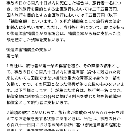
事故の日から百八十日以内に死亡した場合は、旅行者一名につ
き、海外旅行を目的とする企画旅行においては二千五百万円、
国内旅行を目的とする企画旅行においては千五百万円（以下
「補償金額」といいます。）を死亡補償金として旅行者の法定
相続人に支払います。ただし、当該旅行者について、既に支払っ
た後遺障害補償金がある場合は、補償金額から既に支払った金
額を控除した残額を支払います。
後遺障害補償金の支払い
第七条
1.当社は、旅行者が第一条の傷害を被り、その直接の結果とし
て、事故の日から百八十日以内に後遺障害（身体に残された将
来においても回復できない機能の重大な障害又は身体の一部の
欠損で、かつ、その原因となった傷害が治った後のものをいいま
す。以下同様とします。）が生じた場合は、旅行者一名につき、
補償金額に別表第二の各号に掲げる割合を乗じた額を後遺障害
補償金として旅行者に支払います。
2.前項の規定にかかわらず、旅行者が事故の日から百八十日を超
えてなお治療を要する状態にあるときは、当社は、事故の日か
ら百八十一日目における医師の診断に基づき後遺障害の程度を
認定して、後遺障害補償金を支払います。