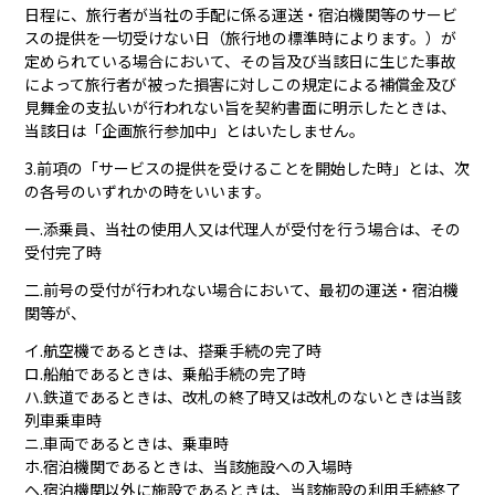
日程に、旅行者が当社の手配に係る運送・宿泊機関等のサービ
スの提供を一切受けない日（旅行地の標準時によります。）が
定められている場合において、その旨及び当該日に生じた事故
によって旅行者が被った損害に対しこの規定による補償金及び
見舞金の支払いが行われない旨を契約書面に明示したときは、
当該日は「企画旅行参加中」とはいたしません。
3.前項の「サービスの提供を受けることを開始した時」とは、次
の各号のいずれかの時をいいます。
一.添乗員、当社の使用人又は代理人が受付を行う場合は、その
受付完了時
二.前号の受付が行われない場合において、最初の運送・宿泊機
関等が、
イ.航空機であるときは、搭乗手続の完了時
ロ.船舶であるときは、乗船手続の完了時
ハ.鉄道であるときは、改札の終了時又は改札のないときは当該
列車乗車時
ニ.車両であるときは、乗車時
ホ.宿泊機関であるときは、当該施設への入場時
ヘ.宿泊機関以外に施設であるときは、当該施設の利用手続終了