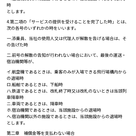
時
とします。
4.第二項の「サービスの提供を受けることを完了した時」とは、
次の各号のいずれかの時をいいます。
一.添乗員、当社の使用人又は代理人が解散を告げる場合は、そ
の告げた時
二.前号の解散の告知が行われない場合において、最後の運送・
宿泊機関等が、
イ.航空機であるときは、乗客のみが入場できる飛行場構内から
の退場時
ロ.船舶であるときは、下船時
ハ.鉄道であるときは、改札終了時又は改札のないときは当該列
車降車時
ニ.車両であるときは、降車時
ホ.宿泊機関であるときは、当該施設からの退場時
ヘ.宿泊機関以外の施設であるときは、当該施設からの退場時
とします。
第二章 補償金等を支払わない場合