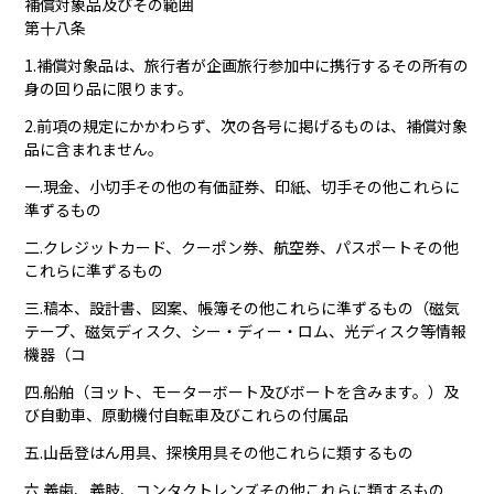
補償対象品及びその範囲
第十八条
1.補償対象品は、旅行者が企画旅行参加中に携行するその所有の
身の回り品に限ります。
2.前項の規定にかかわらず、次の各号に掲げるものは、補償対象
品に含まれません。
一.現金、小切手その他の有価証券、印紙、切手その他これらに
準ずるもの
二.クレジットカード、クーポン券、航空券、パスポートその他
これらに準ずるもの
三.稿本、設計書、図案、帳簿その他これらに準ずるもの（磁気
テープ、磁気ディスク、シー・ディー・ロム、光ディスク等情報
機器（コ
四.船舶（ヨット、モーターボート及びボートを含みます。）及
び自動車、原動機付自転車及びこれらの付属品
五.山岳登はん用具、探検用具その他これらに類するもの
六.義歯、義肢、コンタクトレンズその他これらに類するもの