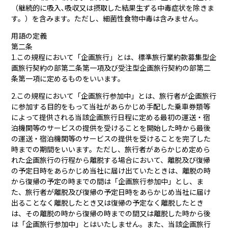
（継続的に吸入､吸収又は摂取した結果生ずる中毒症状を除きま
す。）を含みます。ただし、細菌性食物中毒は含みません。
用語の定義
第二条
1.この規程において「企画旅行」とは、標準旅行業約款募集型企
画旅行契約の部第二条第一項及び受注型企画旅行契約の部第二
条第一項に定めるものをいいます。
2.この規程において「企画旅行参加中」とは、旅行者が企画旅行
に参加する目的をもって当社があらかじめ手配した乗車券類等
によって提供される当該企画旅行日程に定める最初の運送・宿
泊機関等のサービスの提供を受けることを開始した時から最後
の運送・宿泊機関等のサービスの提供を受けることを完了した
時までの期間をいいます。ただし、旅行者があらかじめ定めら
れた企画旅行の行程から離脱する場合において、離脱及び復帰
の予定日時をあらかじめ当社に届け出ていたときは、離脱の時
から復帰の予定の時までの間は「企画旅行参加中」とし、ま
た、旅行者が離脱及び復帰の予定日時をあらかじめ当社に届け
出ることなく離脱したとき又は復帰の予定なく離脱したとき
は、その離脱の時から復帰の時までの間又は離脱した時から後
は「企画旅行参加中」とはいたしません。また、当該企画旅行