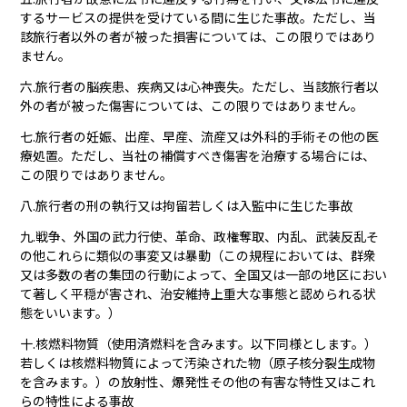
するサービスの提供を受けている間に生じた事故。ただし、当
該旅行者以外の者が被った損害については、この限りではあり
ません。
六.旅行者の脳疾患、疾病又は心神喪失。ただし、当該旅行者以
外の者が被った傷害については、この限りではありません。
七.旅行者の妊娠、出産、早産、流産又は外科的手術その他の医
療処置。ただし、当社の補償すべき傷害を治療する場合には、
この限りではありません。
八.旅行者の刑の執行又は拘留若しくは入監中に生じた事故
九.戦争、外国の武力行使、革命、政権奪取、内乱、武装反乱そ
の他これらに類似の事変又は暴動（この規程においては、群衆
又は多数の者の集団の行動によって、全国又は一部の地区におい
て著しく平穏が害され、治安維持上重大な事態と認められる状
態をいいます。）
十.核燃料物質（使用済燃料を含みます。以下同様とします。）
若しくは核燃料物質によって汚染された物（原子核分裂生成物
を含みます。）の放射性、爆発性その他の有害な特性又はこれ
らの特性による事故