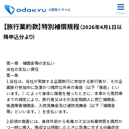
小田急トラベル
メニュー
【旅行業約款】特別補償規程
（2026年4月1日以
降申込分より）
第一章 補償金等の支払い
当社の支払い責任
第一条
1.当社は、当社が実施する企画旅行に参加する旅行者が、その企
画旅行参加中に急激かつ偶然な外来の事故（以下「事故」とい
います。）によって身体に傷害を被ったときに、本章から第四章
までの規定により、旅行者又はその法定相続人に死亡補償金、
後遺障害補償金、入院見舞金及び通院見舞金（以下「補償金
等」といいます。）を支払います。
2.前項の傷害には、身体外部から有毒ガス又は有毒物質を偶然か
つ一時に吸入、吸収又は摂取したときに急激に生ずる中毒症状