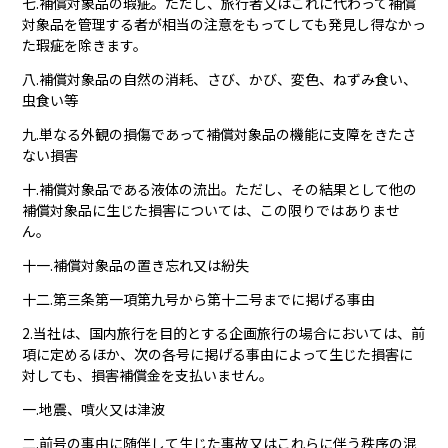
七.補償対象品の瑕疵。ただし、旅行者又はこれに代わって補償
対象品を管理する者が相当の注意をもってしても発見し得なかっ
た瑕疵を除きます。
八.補償対象品の自然の消耗、さび、かび、変色、ねずみ食い、
虫食い等
九.単なる外観の損傷であって補償対象品の機能に支障をきたさ
ない損害
十.補償対象品である液体の流出。ただし、その結果として他の
補償対象品に生じた損害については、この限りではありませ
ん。
十一.補償対象品の置き忘れ又は紛失
十二.第三条第一項第九号から第十二号までに掲げる事由
2.当社は、国内旅行を目的とする企画旅行の場合においては、前
項に定めるほか、次の各号に掲げる事由によって生じた損害に
対しても、損害補償金を支払いません。
一.地震、噴火又は津波
二.前号の事由に随伴して生じた事故又はこれらに伴う秩序の混