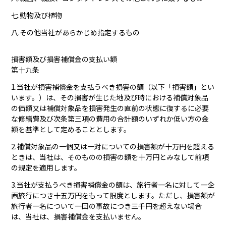
七.動物及び植物
八.その他当社があらかじめ指定するもの
損害額及び損害補償金の支払い額
第十九条
1.当社が損害補償金を支払うべき損害の額（以下「損害額」とい
います。）は、その損害が生じた地及び時における補償対象品
の価額又は補償対象品を損害発生の直前の状態に復するに必要
な修繕費及び次条第三項の費用の合計額のいずれか低い方の金
額を基準として定めることとします。
2.補償対象品の一個又は一対についての損害額が十万円を超える
ときは、当社は、そのものの損害の額を十万円とみなして前項
の規定を適用します。
3.当社が支払うべき損害補償金の額は、旅行者一名に対して一企
画旅行につき十五万円をもって限度とします。ただし、損害額が
旅行者一名について一回の事故につき三千円を超えない場合
は、当社は、損害補償金を支払いません。