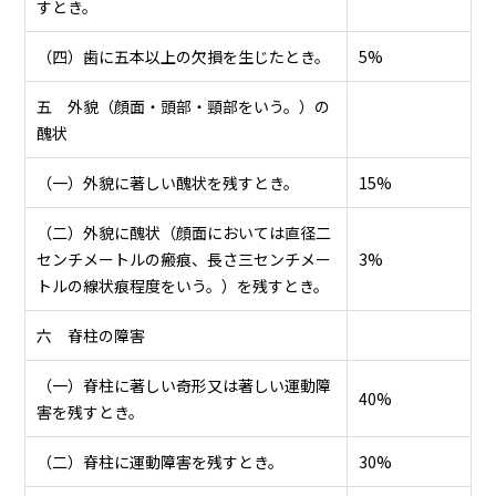
すとき。
（四）歯に五本以上の欠損を生じたとき。
5%
五 外貌（顔面・頭部・頸部をいう。）の
醜状
（一）外貌に著しい醜状を残すとき。
15%
（二）外貌に醜状（顔面においては直径二
センチメートルの瘢痕、長さ三センチメー
3%
トルの線状痕程度をいう。）を残すとき。
六 脊柱の障害
（一）脊柱に著しい奇形又は著しい運動障
40%
害を残すとき。
（二）脊柱に運動障害を残すとき。
30%