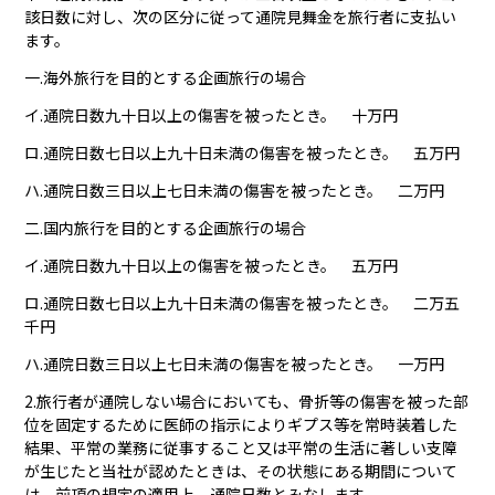
該日数に対し、次の区分に従って通院見舞金を旅行者に支払い
ます。
一.海外旅行を目的とする企画旅行の場合
イ.通院日数九十日以上の傷害を被ったとき。 十万円
ロ.通院日数七日以上九十日未満の傷害を被ったとき。 五万円
ハ.通院日数三日以上七日未満の傷害を被ったとき。 二万円
二.国内旅行を目的とする企画旅行の場合
イ.通院日数九十日以上の傷害を被ったとき。 五万円
ロ.通院日数七日以上九十日未満の傷害を被ったとき。 二万五
千円
ハ.通院日数三日以上七日未満の傷害を被ったとき。 一万円
2.旅行者が通院しない場合においても、骨折等の傷害を被った部
位を固定するために医師の指示によりギプス等を常時装着した
結果、平常の業務に従事すること又は平常の生活に著しい支障
が生じたと当社が認めたときは、その状態にある期間について
は、前項の規定の適用上、通院日数とみなします。