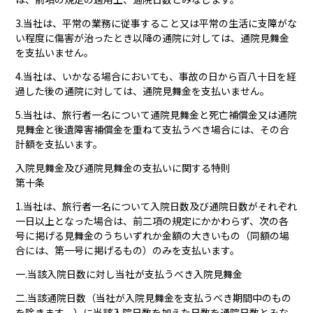
3.当社は、平常の業務に従事すること又は平常の生活に支障がな
い程度に傷害が治ったとき以降の通院に対しては、通院見舞金
を支払いません。
4.当社は、いかなる場合においても、事故の日から百八十日を経
過した後の通院に対しては、通院見舞金を支払いません。
5.当社は、旅行者一名について通院見舞金と死亡補償金又は通院
見舞金と後遺障害補償金を重ねて支払うべき場合には、その合
計額を支払います。
入院見舞金及び通院見舞金の支払いに関する特則
第十条
1.当社は、旅行者一名について入院日数及び通院日数がそれぞれ
一日以上となった場合は、前二項の規定にかかわらず、次の各
号に掲げる見舞金のうちいずれか金額の大きいもの（同額の場
合には、第一号に掲げるもの）のみを支払います。
一.当該入院日数に対し当社が支払うべき入院見舞金
二.当該通院日数（当社が入院見舞金を支払うべき期間中のもの
を除きます。）に当該入院日数を加えた日数を通院日数とみな