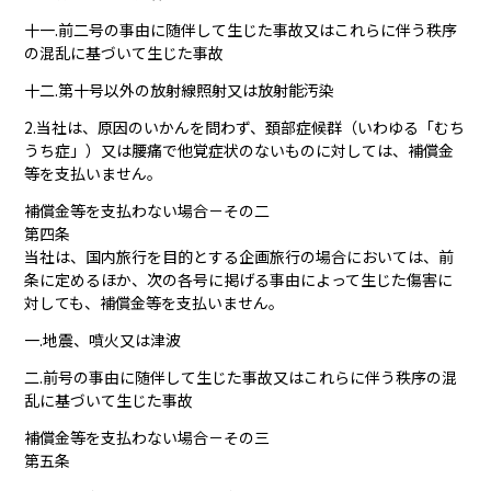
十一.前二号の事由に随伴して生じた事故又はこれらに伴う秩序
の混乱に基づいて生じた事故
十二.第十号以外の放射線照射又は放射能汚染
2.当社は、原因のいかんを問わず、頚部症候群（いわゆる「むち
うち症」）又は腰痛で他覚症状のないものに対しては、補償金
等を支払いません。
補償金等を支払わない場合－その二
第四条
当社は、国内旅行を目的とする企画旅行の場合においては、前
条に定めるほか、次の各号に掲げる事由によって生じた傷害に
対しても、補償金等を支払いません。
一.地震、噴火又は津波
二.前号の事由に随伴して生じた事故又はこれらに伴う秩序の混
乱に基づいて生じた事故
補償金等を支払わない場合－その三
第五条