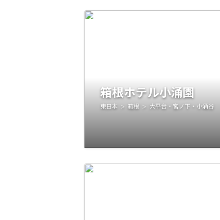
箱根ホテル小涌園
東日本
箱根
大平台・宮ノ下・小涌谷