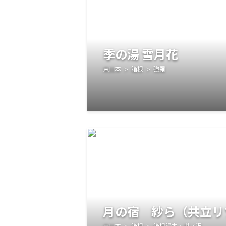
季の湯 雪月花
東日本
箱根
強羅
月の宿 紗ら（共立リ
東日本
箱根
箱根湯本・塔ノ沢