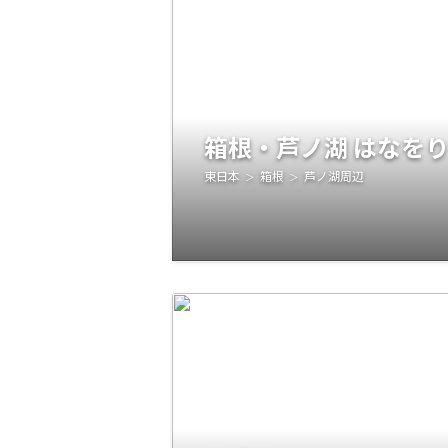
箱根・芦ノ湖 はなを
東日本
箱根
芦ノ湖周辺