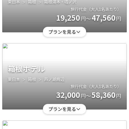
東日本
箱根
箱根湯本・塔ノ沢
旅行代金（大人1名あたり）
19,250
47,560
円～
円
プランを見る
箱根ホテル
東日本
箱根
芦ノ湖周辺
旅行代金（大人1名あたり）
32,000
58,360
円～
円
プランを見る