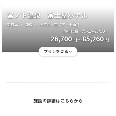
宮ノ下温泉 富士屋ホテル
東日本
箱根
大平台・宮ノ下・小涌谷
旅行代金（大人1名あたり）
26,700
85,260
円～
円
プランを見る