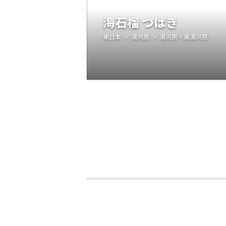
海石榴 つばき
東日本
湯河原
湯河原・奥湯河原