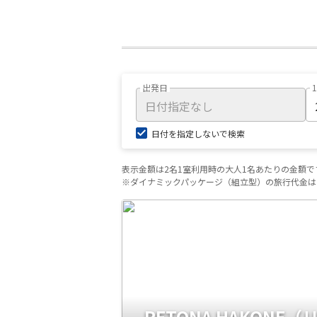
出発日
日付を指定しないで検索
表示金額は2名1室利用時の大人1名あたりの金額で
※ダイナミックパッケージ（組立型）の旅行代金は
RETONA HAKONE