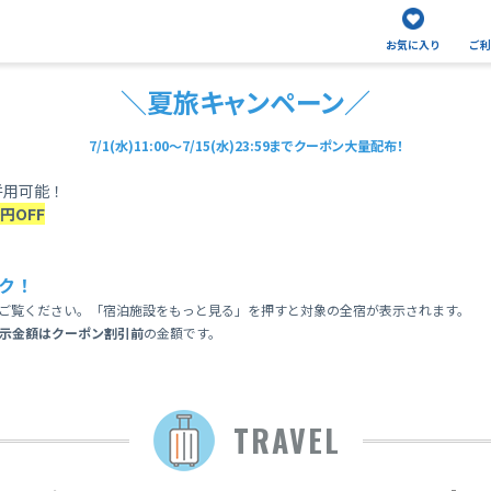
お気に入り
ご利
＼夏旅キャンペーン／
7/1(水)11:00～7/15(水)23:59までクーポン大量配布！
併用可能！
円OFF
ク！
ご覧ください。「宿泊施設をもっと見る」を押すと対象の全宿が表示されます。
示金額はクーポン割引前
の金額です。
TRAVEL