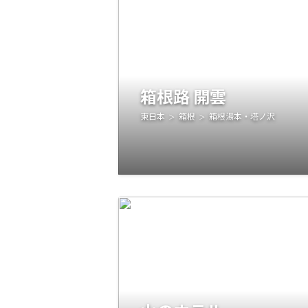
箱根路 開雲
東日本
箱根
箱根湯本・塔ノ沢