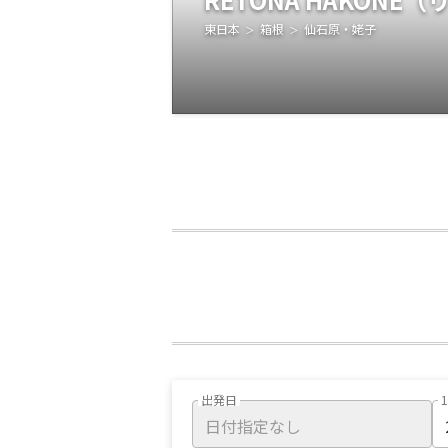
東日本
箱根
仙石原・姥子
出発日