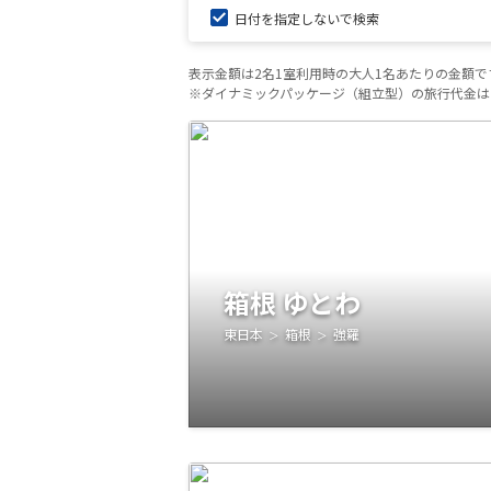
日付を指定しないで検索
表示金額は2名1室利用時の大人1名あたりの金額で
※ダイナミックパッケージ（組立型）の旅行代金は
箱根 ゆとわ
東日本
箱根
強羅