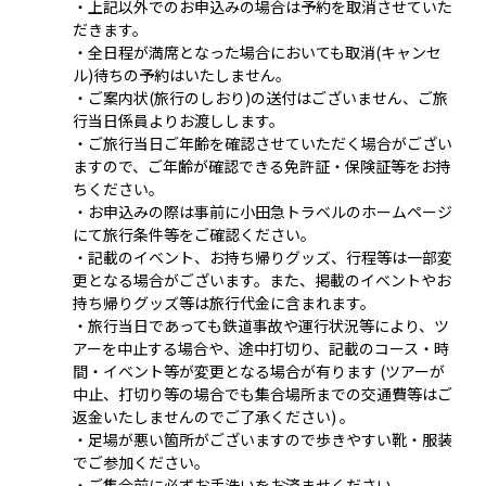
・上記以外でのお申込みの場合は予約を取消させていた
だきます。
・全日程が満席となった場合においても取消(キャンセ
ル)待ちの予約はいたしません。
・ご案内状(旅行のしおり)の送付はございません、ご旅
行当日係員よりお渡しします。
・ご旅行当日ご年齢を確認させていただく場合がござい
ますので、ご年齢が確認できる免許証・保険証等をお持
ちください。
・お申込みの際は事前に小田急トラベルのホームページ
にて旅行条件等をご確認ください。
・記載のイベント、お持ち帰りグッズ、行程等は一部変
更となる場合がございます。また、掲載のイベントやお
持ち帰りグッズ等は旅行代金に含まれます。
・旅行当日であっても鉄道事故や運行状況等により、ツ
アーを中止する場合や、途中打切り、記載のコース・時
間・イベント等が変更となる場合が有ります (ツアーが
中止、打切り等の場合でも集合場所までの交通費等はご
返金いたしませんのでご了承ください) 。
・足場が悪い箇所がございますので歩きやすい靴・服装
でご参加ください。
・ご集合前に必ずお手洗いをお済ませください。