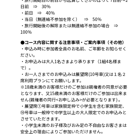
日前 ⇒ 30％
・前日 ⇒ 40％
・当日（無連絡不参加を除く） ⇒ 50％
・旅行開始後の解除または無連絡不参加の場合 ⇒
100％
●コース内容に関する注意事項・ご案内事項（その他）
・申込み時に参加者全員のお名前、ご年齢をお知らせく
ださい。
・お申込みは大人1名さまより承ります（1組4名様ま
で）。
・お一人さまでのお申込みは展望席(10号車)又は１名２
席利用プランにてお願いします。
※18歳未満のお客様だけのご参加は親権者の同意が必要
となります、又15歳未満のお客様だけのご参加は出来ま
せん(親権者の同行<お申し込み>が必要となります) 。
・展望席①号車は家族限定枠で小学生を含む家族限定、
⑩号車は一般枠で中学生以上の大人限定でのお申込みと
させていただきます。
・小学生未満のお子様及びおみ足の不自由なお客さまは
安全上の理由によりご参加いただけません。