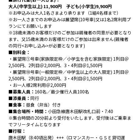
大人(中学生以上) 11,900円 子ども(小学生)9,900円
※お申込みは大人1名さまより承ります（1組4名様まで）
※お一人さまでのお申込みは展望席(10号車)又は1名2席利用プ
ランにてお願いします
※18歳未満のお客様だけのご参加は親権者の同意が必要となり
ます、又15歳未満のお客様だけのご参加は出来ません(親権者
の同行<お申し込み>が必要となります)
■別料金：
・展望席①号車(家族限定枠／小学生を含む家族限定) 1列目＠
2,500円、2列目＠2,000円、3・4列目＠1,500円
・展望席⑩号車(一般限定枠／中学生以上の大人限定) 1列目＠
2,500円、2列目＠2,000円、3・4列目＠1,500円
・お一人様2席利用＠2,000円
■募集人員：
160名／最少催行人員100名
■添乗員：
同行
■食事：
昼食（弁当）付き
■集合場所・時間：
小田急線唐木田駅改札口前・7:40
※集合時間の20分前より受付をいたします、受付後はご乗車ま
でフリータイムとなります
■行程：
唐木田駅（8:40頃出発）+++（ロマンスカー・ＧＳＥ貸切運