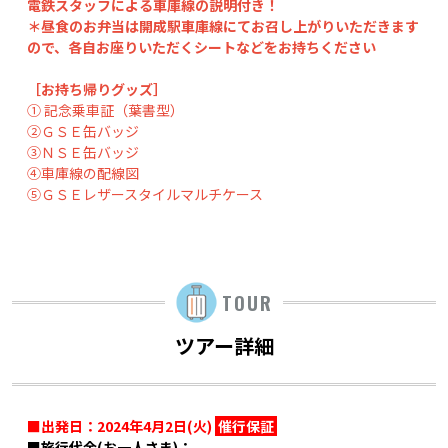
電鉄スタッフによる車庫線の説明付き！
＊昼食のお弁当は開成駅車庫線にてお召し上がりいただきます
ので、各自お座りいただくシートなどをお持ちください
［お持ち帰りグッズ］
① 記念乗車証（葉書型）
②ＧＳＥ缶バッジ
③ＮＳＥ缶バッジ
④車庫線の配線図
⑤ＧＳＥレザースタイルマルチケース
TOUR
ツアー詳細
■出発日：2024年4月2日(火)
催行保証
■旅行代金(お一人さま)：