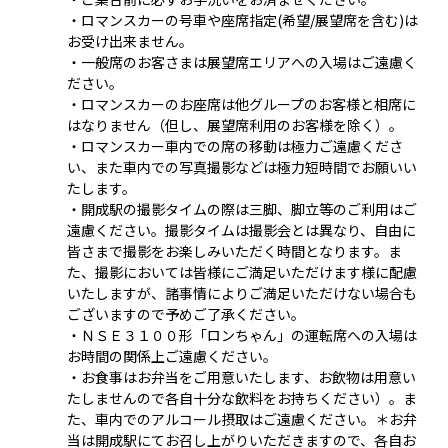
・ロマンスカーの号車や座席指定(希望/展望席を含む)は
お受け出来ません。
・一般席のお客さまは展望席エリアへの入場はご遠慮く
ださい。
・ロマンスカーのお座席は他グループのお客様と相席に
はなりません（但し、展望席利用のお客様を除く）。
・ロマンスカー車内での席の移動は極力ご遠慮くださ
い、また車内での写真撮影などは極力短時間でお願いい
たします。
・開成駅の撮影タイムの際は三脚、脚立等のご利用はご
遠慮ください。撮影タイムは撮影会とは異なり、自由に
皆さまで撮影をお楽しみいただく時間となります。ま
た、撮影においては皆様にご満足いただけます様に配慮
いたしますが、諸事情によりご満足いただけない場合も
ございますので予めご了承ください。
・ＮＳＥ３１００形「ロンちゃん」の運転席への入場は
お時間の関係上ご遠慮ください。
・お食事はお弁当をご用意いたします、お飲物は用意い
たしませんので各自十分な飲料をお持ちください）。ま
た、車内でのアルコール摂取はご遠慮ください。＊お弁
当は開成駅にてお召し上がりいただきますので、各自お