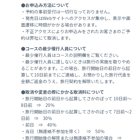
●お申込み方法について
・予約の事前受付は一切行なっておりません。
・発売日はWebサイトへのアクセスが集中し、表示や画
面遷移に時間がかかる場合があります。
・不正アクセスによりお申込みをされたお客さまのご予
約は弊社にて取消します。
●コースの最少催行人員について
・最少催行人員はコースの説明欄をご覧ください。
・最少催行人員に達しないときは旅行の実施を取りやめ
ることがあります。この場合、旅行開始日の前日から起
算して10日前までにご連絡し、お預かりした旅行代金を
全額ご返金のうえ、旅行契約を解除いたします。
●取消や変更の際にかかる取消料について
・旅行開始日の前日から起算してさかのぼって 10日前～
8日前 ⇒ 20％
・旅行開始日の前日から起算してさかのぼって 7日前～2
日前 ⇒ 30％
・前日 ⇒ 40％
・当日（無連絡不参加を除く） ⇒ 50％
・旅行開始後の解除または無連絡不参加の場合 ⇒