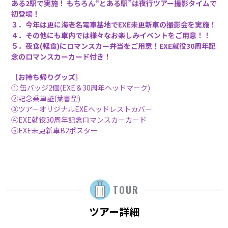
ある2駅で実施！ もちろん“とある駅”は夜行ツアー撮影タイムで
初登場！
３．今年は更に海老名電車基地でEXE未更新車の撮影会を実施！
４．その他にも車内では様々なお楽しみイベントをご用意！！
５．夜食(軽食)にロマンスカー弁当をご用意！EXE就役30周年記
念のロマンスカーカード付き！
［お持ち帰りグッズ］
① 缶バッジ2個(EXE＆30周年ヘッドマーク)
②記念乗車証(葉書型)
③ツアーオリジナルEXEヘッドレストカバー
④EXE就役30周年記念ロマンスカーカード
⑤EXE未更新車B2ポスター
TOUR
ツアー詳細