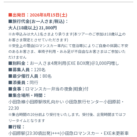
■出発日：2026年8月15日(土)
■旅行代金(お一人さま/税込)：
大人(18歳以上) 21,800円
※お申込みは大人1名さまより承ります(本ツアーのご参加は18歳以上の
お客さま限定とさせていただきます)
※安全上の理由(ロマンスカー車内にて宿泊等)によりご自身の体調に不安
のあるお客さま、車椅子利用・おみ足が不自由なお客さまはご参加いた
だけません
■別料金：
お一人さま4席利用(EXE BOX席)＠3,000円増し
■募集人員：
120名
■最少催行人員：
80名
■添乗員：
同行
■食事：
ロマンスカー弁当の夜食(軽食)付
■集合場所・時間：
小田急線小田原駅改札向かい 小田急旅行センター小田原前・
22:30
※集合時間の20分前より受付をいたします。受付後、出発時間まではフ
リータイムとなります
■行程：
小田原駅(23:30頃出発)+++(小田急ロマンスカー・EXE未更新車