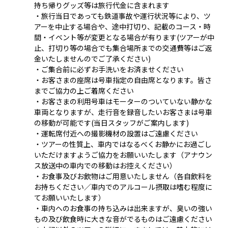
持ち帰りグッズ等は旅行代金に含まれます
・旅行当日であっても鉄道事故や運行状況等により、ツ
アーを中止する場合や、途中打切り、記載のコース・時
間・イベント等が変更となる場合が有ります(ツアーが中
止、打切り等の場合でも集合場所までの交通費等はご返
金いたしませんのでご了承ください)
・ご集合前に必ずお手洗いをお済ませください
・お客さまの座席は号車指定の自由席となります。皆さ
までご協力の上ご着席ください
・お客さまの利用号車はモーターのついていない静かな
車両となりますが、走行音を録音したいお客さまは号車
の移動が可能です(当日スタッフがご案内します)
・運転席付近への撮影機材の設置はご遠慮ください
・ツアーの性質上、車内ではなるべくお静かにお過ごし
いただけますようご協力をお願いいたします（アナウン
ス放送中の車内での移動はお控えください）
・お食事及びお飲物はご用意いたしません（各自飲料を
お持ちください／車内でのアルコール摂取は嗜む程度に
てお願いいたします）
・車内へのお食事の持ち込みは出来ますが、臭いの強い
もの及び飲食時に大きな音がでるものはご遠慮ください