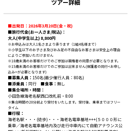
ツアー詳細
■出発日：2026年3月20日(金・祝)
■旅行代金(お一人さま/税込)：
大人(中学生以上)
8,800円
※お申込みは大人1名さまより承ります（1組4名様まで）
※小学生以下のお子さま及びおみ足の不自由なお客さまは安全上の理由
によりご参加いただけません
※18歳未満のお客様だけでのご参加は親権者の同意が必要となります。
※15歳未満のお客様だけでのご参加は出来ません(保護者の同行<お申し
込み>が必要となります)
■募集人員：
150名(最少催行人員：80名)
■添乗員：
同行
■食事：
無し
■集合場所・時間：
小田急線海老名駅西口改札前・8:00
※集合時間の20分前より受付をいたします。受付後、乗車まではフリー
タイム
■行程：
海老名駅・・・(徒歩)・・・海老名電車基地+++(５０００形に
乗車／海老名電車基地内及び走行中車内にて自動アナウンス公