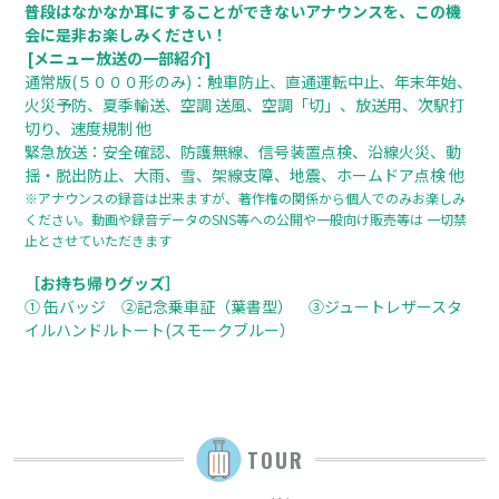
普段はなかなか耳にすることができないアナウンスを、この機
会に是非お楽しみください！
[メニュー放送の一部紹介]
通常版(５０００形のみ)：触車防止、直通運転中止、年末年始、
火災予防、夏季輸送、空調 送風、空調「切」、放送用、次駅打
切り、速度規制 他
緊急放送：安全確認、防護無線、信号装置点検、沿線火災、動
揺・脱出防止、大雨、雪、架線支障、地震、ホームドア点検 他
※アナウンスの録音は出来ますが、著作権の関係から個人でのみお楽しみ
ください。動画や録音データのSNS等への公開や一般向け販売等は 一切禁
止とさせていただきます
［お持ち帰りグッズ］
① 缶バッジ ②記念乗車証（葉書型） ③ジュートレザースタ
イルハンドルトート(スモークブルー）
TOUR