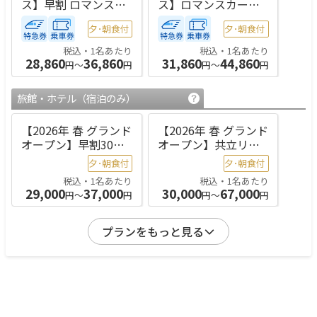
ス】早割 ロマンスカ
ス】ロマンスカーセ
ーセット割｜新宿発
ット割｜新宿発｜露
夕･朝食付
夕･朝食付
｜露天風呂付 ツイン
天風呂付 ツイン
税込・1名あたり
税込・1名あたり
28,860
36,860
31,860
44,860
円～
円
円～
円
旅館・ホテル
（宿泊のみ）
【2026年 春 グランド
【2026年 春 グランド
オープン】早割30
オープン】共立リゾ
共立リゾート特集
ート特集 温泉旅で
夕･朝食付
夕･朝食付
温泉旅で夢ごこち 2
夢ごこち 2食付
税込・1名あたり
税込・1名あたり
食付
29,000
37,000
30,000
67,000
円～
円
円～
円
プランをもっと見る