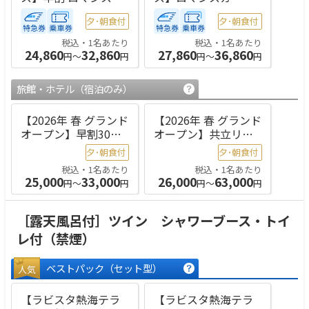
ーセット割｜新宿発
ット割｜新宿発｜ダ
夕･朝食付
夕･朝食付
｜ダブル
ブル
税込・1名あたり
税込・1名あたり
24,860
32,860
27,860
36,860
円～
円
円～
円
旅館・ホテル
（宿泊のみ）
【2026年 春 グランド
【2026年 春 グランド
オープン】早割30
オープン】共立リゾ
共立リゾート特集
ート特集 温泉旅で
夕･朝食付
夕･朝食付
温泉旅で夢ごこち 2
夢ごこち 2食付
税込・1名あたり
税込・1名あたり
食付
25,000
33,000
26,000
63,000
円～
円
円～
円
［露天風呂付］ツイン シャワーブース・トイ
レ付（禁煙）
ベストパック
（セット型）
人気
【ラビスタ熱海テラ
【ラビスタ熱海テラ