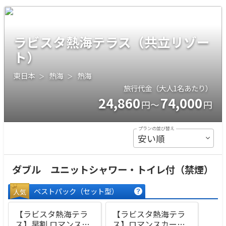
ラビスタ熱海テラス（共立リゾー
ト）
東日本
熱海
熱海
旅行代金（大人1名あたり）
24,860
74,000
円～
円
プランの並び替え
ダブル ユニットシャワー・トイレ付（禁煙）
ベストパック
（セット型）
人気
【ラビスタ熱海テラ
【ラビスタ熱海テラ
ス】早割 ロマンスカ
ス】ロマンスカーセ